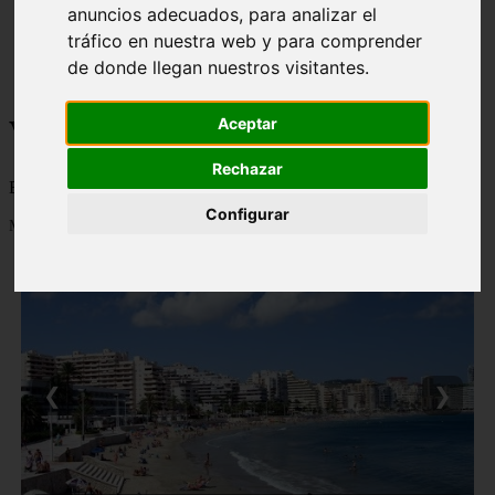
anuncios adecuados, para analizar el
monumentos
tráfico en nuestra web y para comprender
naturaleza
san
de donde llegan nuestros visitantes.
tenerife
Viajes a la Patagonia
Aceptar
Rechazar
Blog sobre la Patagonia en particular y sobre turismo en general
Configurar
Mostrando 1 - 24 de 477 artículos
❮
❯