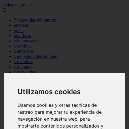
viajepatagonia.es
☰
7 maravillas del mundo
america
arena
benidorm
c buenos aires
c cordoba
c entre rios
c generalidades del pais
c mendoza
c neuquen
c provincias
c rio negro
c santa fe
c tierra de fuego
Utilizamos cookies
c tucuman
c zona austral
carmen
Usamos cookies y otras técnicas de
category
rastreo para mejorar tu experiencia de
destinos
navegación en nuestra web, para
gijon
lanzarote
mostrarte contenidos personalizados y
live