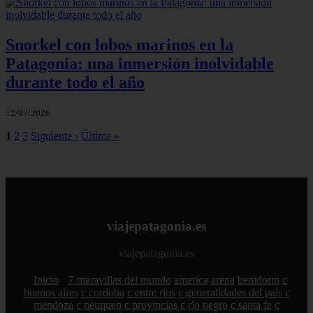
Snorkel con lobos marinos en la
Patagonia: una inmersión inolvidable
durante todo el año
12/07/2026
1
2
3
Siguiente ›
Última »
viajepatagonia.es
viajepatagonia.es
Inicio
7 maravillas del mundo
america
arena
benidorm
c
buenos aires
c cordoba
c entre rios
c generalidades del pais
c
mendoza
c neuquen
c provincias
c rio negro
c santa fe
c