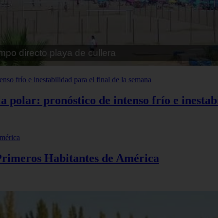
pe playa fossa
polar: pronóstico de intenso frío e inestabi
 Primeros Habitantes de América