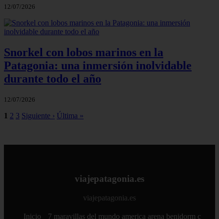
12/07/2026
Snorkel con lobos marinos en la
Patagonia: una inmersión inolvidable
durante todo el año
12/07/2026
1
2
3
Siguiente ›
Última »
viajepatagonia.es
viajepatagonia.es
Inicio
7 maravillas del mundo
america
arena
benidorm
c