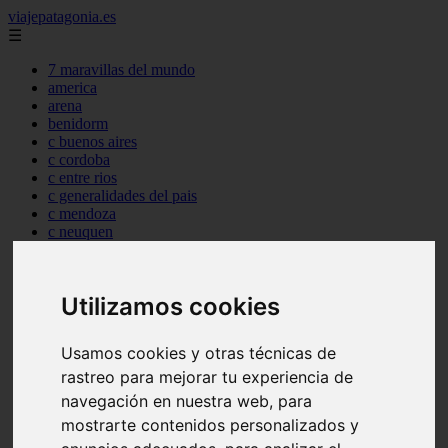
viajepatagonia.es
☰
7 maravillas del mundo
america
arena
benidorm
c buenos aires
c cordoba
c entre rios
c generalidades del pais
c mendoza
c neuquen
c provincias
c rio negro
c santa fe
Utilizamos cookies
c tierra de fuego
c tucuman
c zona austral
Usamos cookies y otras técnicas de
carmen
rastreo para mejorar tu experiencia de
category
destinos
navegación en nuestra web, para
gijon
mostrarte contenidos personalizados y
lanzarote
live