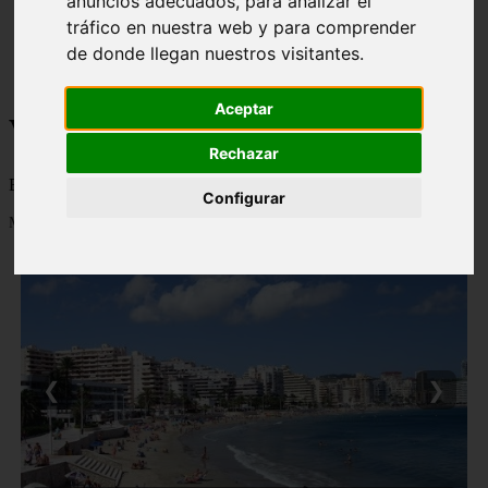
anuncios adecuados, para analizar el
monumentos
tráfico en nuestra web y para comprender
naturaleza
de donde llegan nuestros visitantes.
san
tenerife
Aceptar
Viajes a la Patagonia
Rechazar
Blog sobre la Patagonia en particular y sobre turismo en general
Configurar
Mostrando 1 - 24 de 477 artículos
❮
❯