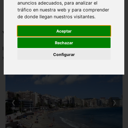
anuncios adecuados, para analizar el
monumentos
tráfico en nuestra web y para comprender
naturaleza
san
de donde llegan nuestros visitantes.
tenerife
Aceptar
Viajes a la Patagonia
Rechazar
Blog sobre la Patagonia en particular y sobre turismo en general
Configurar
Mostrando 1 - 24 de 478 artículos
❮
❯