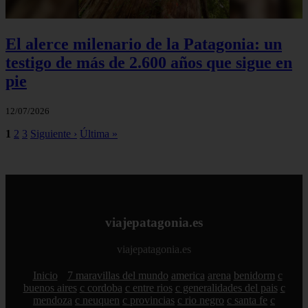
El alerce milenario de la Patagonia: un
testigo de más de 2.600 años que sigue en
pie
12/07/2026
1
2
3
Siguiente ›
Última »
viajepatagonia.es
viajepatagonia.es
Inicio
7 maravillas del mundo
america
arena
benidorm
c
buenos aires
c cordoba
c entre rios
c generalidades del pais
c
mendoza
c neuquen
c provincias
c rio negro
c santa fe
c