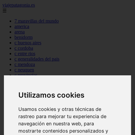
viajepatagonia.es
☰
7 maravillas del mundo
america
arena
benidorm
c buenos aires
c cordoba
c entre rios
c generalidades del pais
c mendoza
c neuquen
c provincias
c rio negro
c santa fe
c tierra de fuego
Utilizamos cookies
c tucuman
c zona austral
carmen
Usamos cookies y otras técnicas de
category
rastreo para mejorar tu experiencia de
destinos
navegación en nuestra web, para
gijon
lanzarote
mostrarte contenidos personalizados y
live