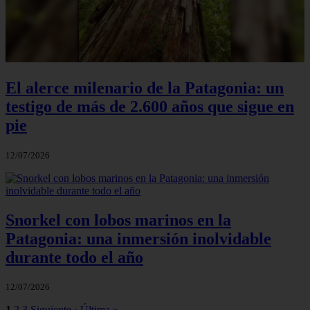
El alerce milenario de la Patagonia: un
testigo de más de 2.600 años que sigue en
pie
12/07/2026
Snorkel con lobos marinos en la
Patagonia: una inmersión inolvidable
durante todo el año
12/07/2026
1
2
3
Siguiente ›
Última »