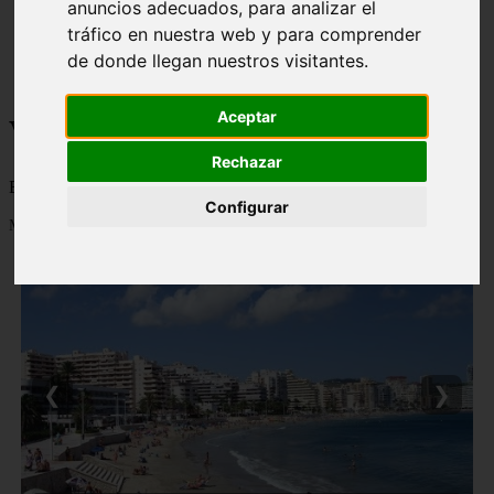
anuncios adecuados, para analizar el
monumentos
tráfico en nuestra web y para comprender
naturaleza
de donde llegan nuestros visitantes.
san
tenerife
Aceptar
Viajes a la Patagonia
Rechazar
Blog sobre la Patagonia en particular y sobre turismo en general
Configurar
Mostrando 1 - 24 de 477 artículos
❮
❯