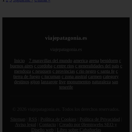
viajepatagonia.es
viajepatagonia.es
Inicio
7 maravillas del mundo
america
arena
benidorm
c
buenos aires
c cordoba
c entre rios
c generalidades del pais
c
mendoza
c neuquen
c provincias
c rio negro
c santa fe
c
tierra de fuego
c tucuman
c zona austral
carmen
category
destinos
gijon
lanzarote
live
monumentos
naturaleza
san
tenerife
© 2026 viajepatagonia.es. Todos los derechos reservados.
Sitemap
|
RSS
|
Política de Cookies
|
Política de Privacidad
|
Aviso legal
|
Contacto
|
Creado por 0lemiswebs SEO y
Diseño web
|
Libro sobre Cabañuelas