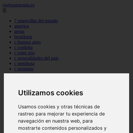
viajepatagonia.es
☰
7 maravillas del mundo
america
arena
benidorm
c buenos aires
c cordoba
c entre rios
c generalidades del pais
c mendoza
c neuquen
c provincias
c rio negro
c santa fe
c tierra de fuego
Utilizamos cookies
c tucuman
c zona austral
Usamos cookies y otras técnicas de
carmen
category
rastreo para mejorar tu experiencia de
destinos
navegación en nuestra web, para
gijon
mostrarte contenidos personalizados y
lanzarote
live