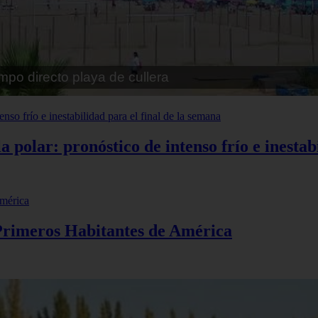
pe playa fossa
polar: pronóstico de intenso frío e inestabi
 Primeros Habitantes de América