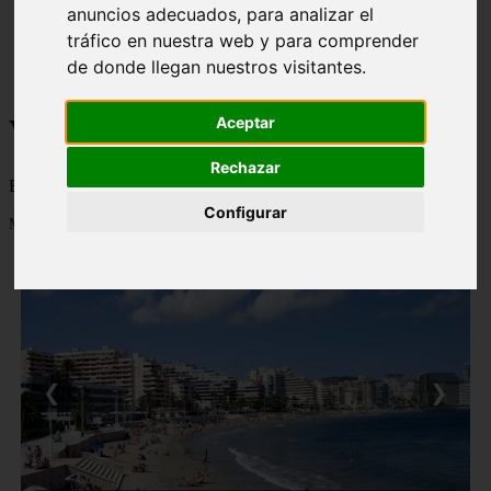
anuncios adecuados, para analizar el
monumentos
tráfico en nuestra web y para comprender
naturaleza
san
de donde llegan nuestros visitantes.
tenerife
Viajes a la Patagonia
Aceptar
Rechazar
Blog sobre la Patagonia en particular y sobre turismo en general
Configurar
Mostrando 1 - 24 de 478 artículos
❮
❯