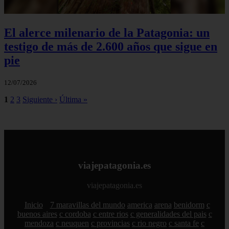
El alerce milenario de la Patagonia: un
testigo de más de 2.600 años que sigue en
pie
12/07/2026
1
2
3
Siguiente ›
Última »
viajepatagonia.es
viajepatagonia.es
Inicio
7 maravillas del mundo
america
arena
benidorm
c
buenos aires
c cordoba
c entre rios
c generalidades del pais
c
mendoza
c neuquen
c provincias
c rio negro
c santa fe
c