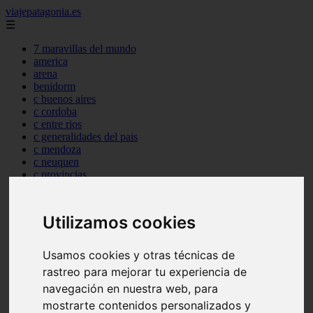
viajepatagonia.es
☰
7 maravillas del mundo
america
arena
benidorm
c buenos aires
c cordoba
c entre rios
c generalidades del pais
c mendoza
c neuquen
c provincias
c rio negro
c santa fe
c tierra de fuego
Utilizamos cookies
c tucuman
c zona austral
carmen
Usamos cookies y otras técnicas de
category
rastreo para mejorar tu experiencia de
destinos
navegación en nuestra web, para
gijon
lanzarote
mostrarte contenidos personalizados y
live