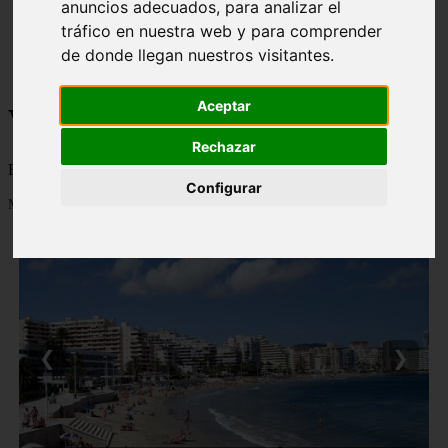
anuncios adecuados, para analizar el
monumentos
tráfico en nuestra web y para comprender
naturaleza
de donde llegan nuestros visitantes.
san
tenerife
Aceptar
Viajes a la Patagonia
Rechazar
Blog sobre la Patagonia en particular y sobre turismo en general
Configurar
Mostrando 1 - 24 de 479 artículos
❮
❯