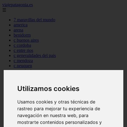
viajepatagonia.es
☰
7 maravillas del mundo
america
arena
benidorm
c buenos aires
c cordoba
c entre rios
c generalidades del pais
c mendoza
c neuquen
c provincias
c rio negro
c santa fe
c tierra de fuego
Utilizamos cookies
c tucuman
c zona austral
Usamos cookies y otras técnicas de
carmen
category
rastreo para mejorar tu experiencia de
destinos
navegación en nuestra web, para
gijon
mostrarte contenidos personalizados y
lanzarote
live