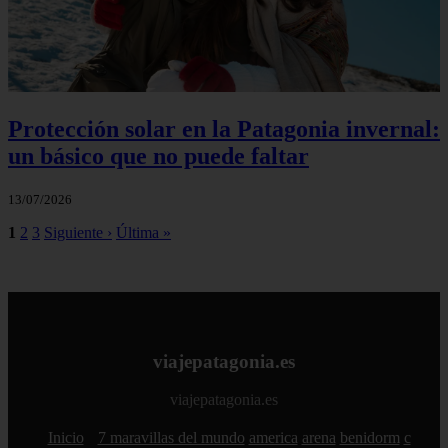
Protección solar en la Patagonia invernal:
un básico que no puede faltar
13/07/2026
1
2
3
Siguiente ›
Última »
viajepatagonia.es
viajepatagonia.es
Inicio
7 maravillas del mundo
america
arena
benidorm
c