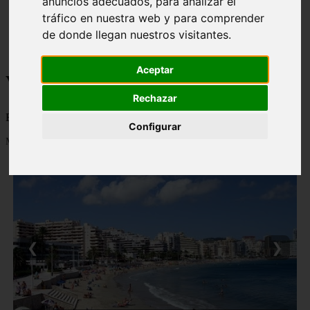
anuncios adecuados, para analizar el
monumentos
tráfico en nuestra web y para comprender
naturaleza
de donde llegan nuestros visitantes.
san
tenerife
Aceptar
Viajes a la Patagonia
Rechazar
Blog sobre la Patagonia en particular y sobre turismo en general
Configurar
Mostrando 1 - 24 de 478 artículos
❮
❯