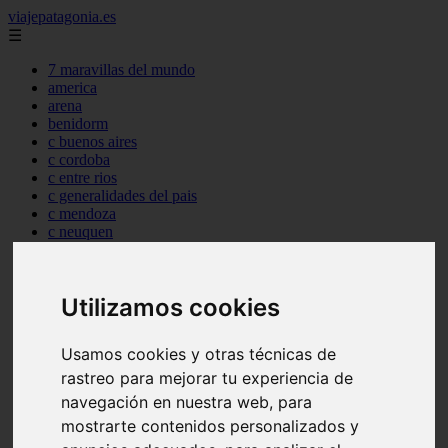
viajepatagonia.es
☰
7 maravillas del mundo
america
arena
benidorm
c buenos aires
c cordoba
c entre rios
c generalidades del pais
c mendoza
c neuquen
c provincias
c rio negro
c santa fe
Utilizamos cookies
c tierra de fuego
c tucuman
c zona austral
Usamos cookies y otras técnicas de
carmen
category
rastreo para mejorar tu experiencia de
destinos
navegación en nuestra web, para
gijon
mostrarte contenidos personalizados y
lanzarote
live