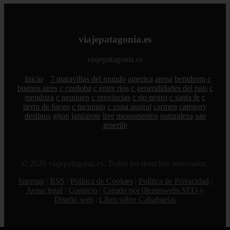
El alerce milenario de la Patagonia: un
testigo de más de 2.600 años que sigue en
pie
12/07/2026
1
2
3
Siguiente ›
Última »