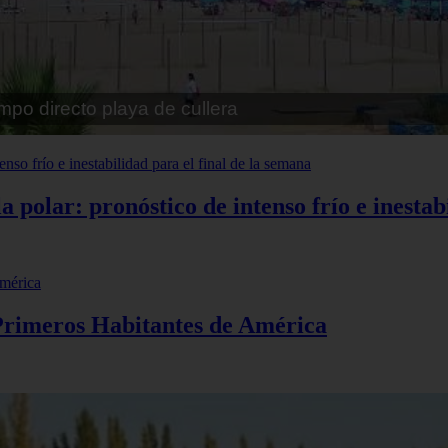
pe playa fossa
polar: pronóstico de intenso frío e inestabi
 Primeros Habitantes de América