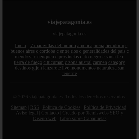
viajepatagonia.es
viajepatagonia.es
Inicio
7 maravillas del mundo
america
arena
benidorm
c
buenos aires
c cordoba
c entre rios
c generalidades del pais
c
mendoza
c neuquen
c provincias
c rio negro
c santa fe
c
tierra de fuego
c tucuman
c zona austral
carmen
category
destinos
gijon
lanzarote
live
monumentos
naturaleza
san
tenerife
© 2026 viajepatagonia.es. Todos los derechos reservados.
Sitemap
|
RSS
|
Política de Cookies
|
Política de Privacidad
|
Aviso legal
|
Contacto
|
Creado por 0lemiswebs SEO y
Diseño web
|
Libro sobre Cabañuelas