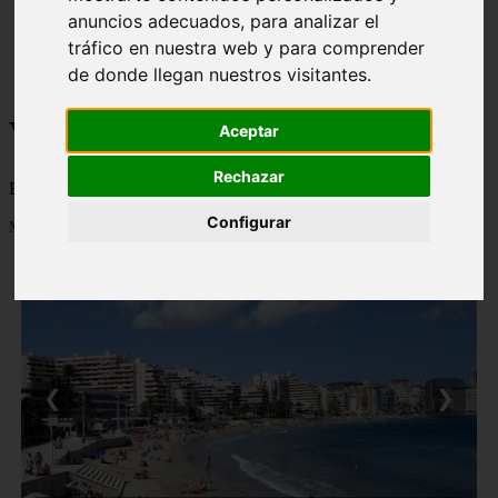
anuncios adecuados, para analizar el
monumentos
naturaleza
tráfico en nuestra web y para comprender
san
de donde llegan nuestros visitantes.
tenerife
Viajes a la Patagonia
Aceptar
Rechazar
Blog sobre la Patagonia en particular y sobre turismo en general
Configurar
Mostrando 1 - 24 de 478 artículos
❮
❯