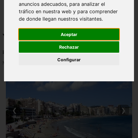
anuncios adecuados, para analizar el
monumentos
tráfico en nuestra web y para comprender
naturaleza
san
de donde llegan nuestros visitantes.
tenerife
Viajes a la Patagonia
Aceptar
Rechazar
Blog sobre la Patagonia en particular y sobre turismo en general
Configurar
Mostrando 1 - 24 de 478 artículos
❮
❯