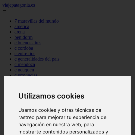
viajepatagonia.es
☰
7 maravillas del mundo
america
arena
benidorm
c buenos aires
c cordoba
c entre rios
c generalidades del pais
c mendoza
c neuquen
c provincias
c rio negro
c santa fe
c tierra de fuego
Utilizamos cookies
c tucuman
c zona austral
carmen
Usamos cookies y otras técnicas de
category
rastreo para mejorar tu experiencia de
destinos
navegación en nuestra web, para
gijon
lanzarote
mostrarte contenidos personalizados y
live