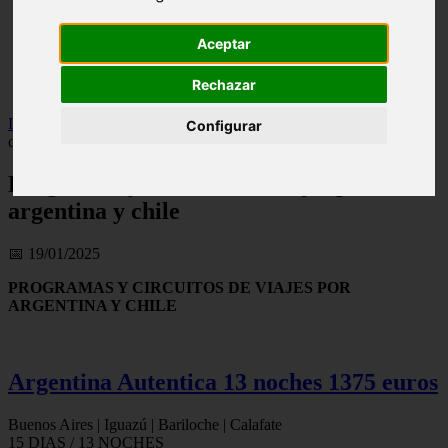
live
monumentos
Aceptar
naturaleza
san
Rechazar
tenerife
Inicio
>
turismo
>
Programas y circuitos de viajes por argentina y
Configurar
chile
Programas y circuitos de viajes por
argentina y chile
📅 19/01/2025
PROGRAMAS Y CIRCUITOS DE VIAJES POR
ARGENTINA Y CHILE
Argentina Autentica 13 noches 1375 euros
Buenos Aires | Iguazú | Bariloche | Calafate
15 DIAS / 13 NOCHES