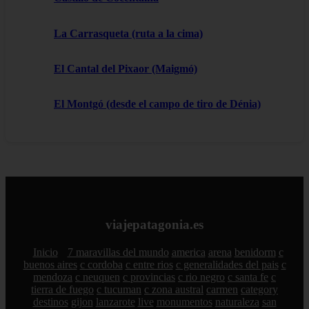
La Carrasqueta (ruta a la cima)
El Cantal del Pixaor (Maigmó)
El Montgó (desde el campo de tiro de Dénia)
viajepatagonia.es
Inicio
7 maravillas del mundo
america
arena
benidorm
c
buenos aires
c cordoba
c entre rios
c generalidades del pais
c
mendoza
c neuquen
c provincias
c rio negro
c santa fe
c
tierra de fuego
c tucuman
c zona austral
carmen
category
destinos
gijon
lanzarote
live
monumentos
naturaleza
san