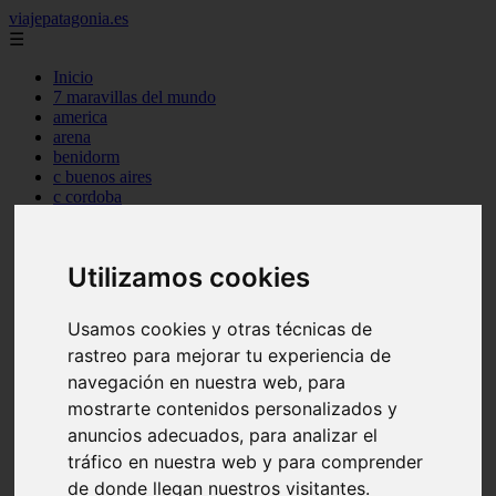
viajepatagonia.es
☰
Inicio
7 maravillas del mundo
america
arena
benidorm
c buenos aires
c cordoba
c entre rios
c generalidades del pais
c mendoza
Utilizamos cookies
c neuquen
c provincias
c rio negro
Usamos cookies y otras técnicas de
c santa fe
rastreo para mejorar tu experiencia de
c tierra de fuego
c tucuman
navegación en nuestra web, para
c zona austral
mostrarte contenidos personalizados y
carmen
anuncios adecuados, para analizar el
category
destinos
tráfico en nuestra web y para comprender
gijon
de donde llegan nuestros visitantes.
lanzarote