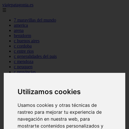
viajepatagonia.es
☰
7 maravillas del mundo
america
arena
benidorm
c buenos aires
c cordoba
c entre rios
c generalidades del pais
c mendoza
c neuquen
c provincias
c rio negro
c santa fe
c tierra de fuego
Utilizamos cookies
c tucuman
c zona austral
carmen
Usamos cookies y otras técnicas de
category
rastreo para mejorar tu experiencia de
destinos
navegación en nuestra web, para
gijon
lanzarote
mostrarte contenidos personalizados y
live