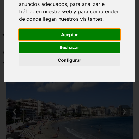
anuncios adecuados, para analizar el
monumentos
tráfico en nuestra web y para comprender
naturaleza
san
de donde llegan nuestros visitantes.
tenerife
Viajes a la Patagonia
Aceptar
Rechazar
Blog sobre la Patagonia en particular y sobre turismo en general
Configurar
Mostrando 1 - 24 de 478 artículos
❮
❯