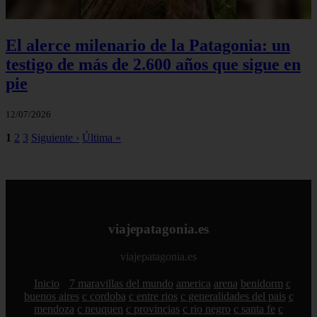
El alerce milenario de la Patagonia: un
testigo de más de 2.600 años que sigue en
pie
12/07/2026
1
2
3
Siguiente ›
Última »
viajepatagonia.es
viajepatagonia.es
Inicio
7 maravillas del mundo
america
arena
benidorm
c
buenos aires
c cordoba
c entre rios
c generalidades del pais
c
mendoza
c neuquen
c provincias
c rio negro
c santa fe
c