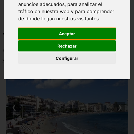
anuncios adecuados, para analizar el
monumentos
naturaleza
tráfico en nuestra web y para comprender
san
de donde llegan nuestros visitantes.
tenerife
Viajes a la Patagonia
Aceptar
Rechazar
Blog sobre la Patagonia en particular y sobre turismo en general
Configurar
Mostrando 1 - 24 de 480 artículos
❮
❯