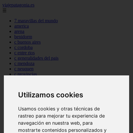
viajepatagonia.es
☰
7 maravillas del mundo
america
arena
benidorm
c buenos aires
c cordoba
c entre rios
c generalidades del pais
c mendoza
c neuquen
c provincias
c rio negro
c santa fe
c tierra de fuego
Utilizamos cookies
c tucuman
c zona austral
carmen
Usamos cookies y otras técnicas de
category
rastreo para mejorar tu experiencia de
destinos
gijon
navegación en nuestra web, para
lanzarote
mostrarte contenidos personalizados y
live