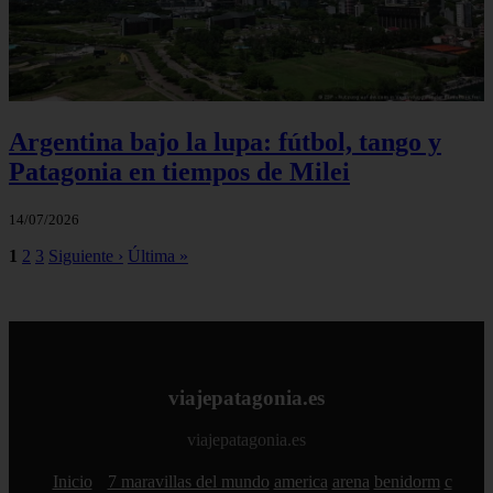
Argentina bajo la lupa: fútbol, tango y
Patagonia en tiempos de Milei
14/07/2026
1
2
3
Siguiente ›
Última »
viajepatagonia.es
viajepatagonia.es
Inicio
7 maravillas del mundo
america
arena
benidorm
c