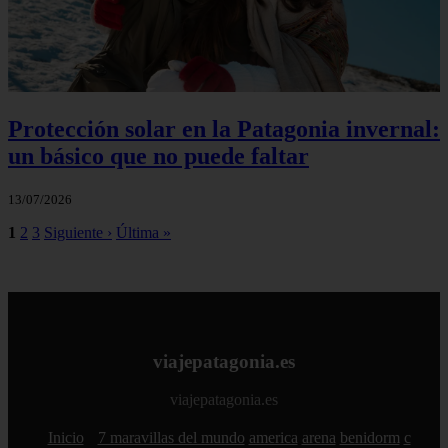
Protección solar en la Patagonia invernal:
un básico que no puede faltar
13/07/2026
1
2
3
Siguiente ›
Última »
viajepatagonia.es
viajepatagonia.es
Inicio
7 maravillas del mundo
america
arena
benidorm
c