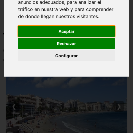
anuncios adecuados, para analizar el
monumentos
tráfico en nuestra web y para comprender
naturaleza
de donde llegan nuestros visitantes.
san
tenerife
Aceptar
Viajes a la Patagonia
Rechazar
Blog sobre la Patagonia en particular y sobre turismo en general
Configurar
Mostrando 1 - 24 de 477 artículos
❮
❯