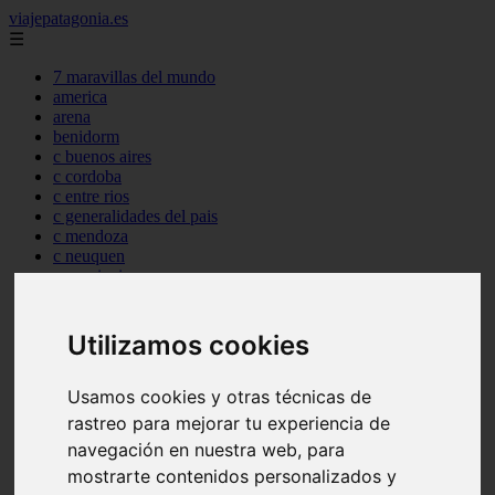
viajepatagonia.es
☰
7 maravillas del mundo
america
arena
benidorm
c buenos aires
c cordoba
c entre rios
c generalidades del pais
c mendoza
c neuquen
c provincias
c rio negro
c santa fe
c tierra de fuego
Utilizamos cookies
c tucuman
c zona austral
Usamos cookies y otras técnicas de
carmen
category
rastreo para mejorar tu experiencia de
destinos
navegación en nuestra web, para
gijon
mostrarte contenidos personalizados y
lanzarote
live