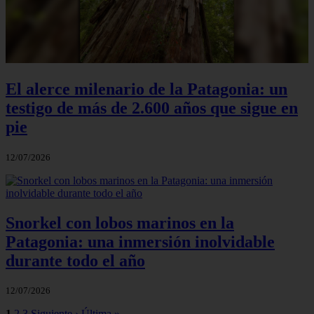
El alerce milenario de la Patagonia: un
testigo de más de 2.600 años que sigue en
pie
12/07/2026
Snorkel con lobos marinos en la
Patagonia: una inmersión inolvidable
durante todo el año
12/07/2026
1
2
3
Siguiente ›
Última »