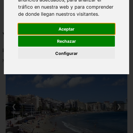
monumentos
tráfico en nuestra web y para comprender
naturaleza
de donde llegan nuestros visitantes.
san
tenerife
Aceptar
Viajes a la Patagonia
Rechazar
Blog sobre la Patagonia en particular y sobre turismo en general
Configurar
Mostrando 1 - 24 de 478 artículos
❮
❯