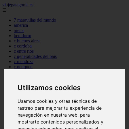
viajepatagonia.es
☰
7 maravillas del mundo
america
arena
benidorm
c buenos aires
c cordoba
c entre rios
c generalidades del pais
c mendoza
c neuquen
c provincias
c rio negro
c santa fe
Utilizamos cookies
c tierra de fuego
c tucuman
c zona austral
Usamos cookies y otras técnicas de
carmen
rastreo para mejorar tu experiencia de
category
destinos
navegación en nuestra web, para
gijon
mostrarte contenidos personalizados y
lanzarote
anuncios adecuados, para analizar el
live