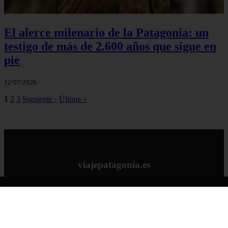
El alerce milenario de la Patagonia: un
testigo de más de 2.600 años que sigue en
pie
12/07/2026
1
2
3
Siguiente ›
Última »
viajepatagonia.es
viajepatagonia.es
Inicio
7 maravillas del mundo
america
arena
benidorm
c
buenos aires
c cordoba
c entre rios
c generalidades del pais
c
mendoza
c neuquen
c provincias
c rio negro
c santa fe
c