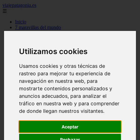
viajepatagonia.es
☰
Inicio
7 maravillas del mundo
america
arena
benidorm
Utilizamos cookies
c buenos aires
c cordoba
c entre rios
Usamos cookies y otras técnicas de
c generalidades del pais
c mendoza
rastreo para mejorar tu experiencia de
c neuquen
navegación en nuestra web, para
c provincias
mostrarte contenidos personalizados y
c rio negro
c santa fe
anuncios adecuados, para analizar el
c tierra de fuego
tráfico en nuestra web y para comprender
c tucuman
de donde llegan nuestros visitantes.
c zona austral
carmen
category
Aceptar
destinos
gijon
Rechazar
lanzarote