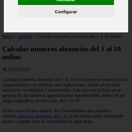
live
monumentos
Configurar
naturaleza
san
tenerife
Inicio
>
turismo
>
Calcular numeros aleatorios del 1 al 10 online
Calcular numeros aleatorios del 1 al 10
online
📅 21/01/2025
Calcular números aleatorios del 1 al 10 es un proceso esencial en la
programación y en muchas otras aplicaciones donde se necesita
introducir variabilidad y aleatoriedad. Este proceso se basa en la
generación de números aparentemente impredecibles dentro de un
rango específico, en este caso, del 1 al 10.
Si bien hacerlo uno mismo, hay herramientas que permiten
obtener
números aleatorios del 1 al 10
de forma online totalmente
gratis, o puedes usar la calculadora de aqui abajo