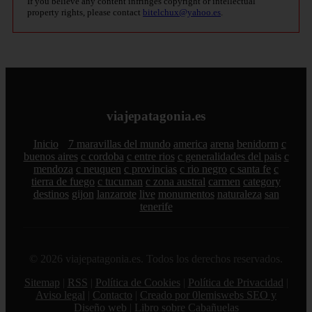
If you believe any content infringes copyright or intellectual
property rights, please contact
bitelchux@yahoo.es
.
viajepatagonia.es
Inicio
7 maravillas del mundo
america
arena
benidorm
c
buenos aires
c cordoba
c entre rios
c generalidades del pais
c
mendoza
c neuquen
c provincias
c rio negro
c santa fe
c
tierra de fuego
c tucuman
c zona austral
carmen
category
destinos
gijon
lanzarote
live
monumentos
naturaleza
san
tenerife
© 2026 viajepatagonia.es. Todos los derechos reservados.
Sitemap
|
RSS
|
Política de Cookies
|
Política de Privacidad
|
Aviso legal
|
Contacto
|
Creado por 0lemiswebs SEO y
Diseño web
|
Libro sobre Cabañuelas