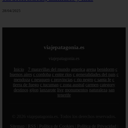
28/04/2025
viajepatagonia.es
viajepatagonia.es
Inicio
7 maravillas del mundo
america
arena
benidorm
c
buenos aires
c cordoba
c entre rios
c generalidades del pais
c
mendoza
c neuquen
c provincias
c rio negro
c santa fe
c
tierra de fuego
c tucuman
c zona austral
carmen
category
destinos
gijon
lanzarote
live
monumentos
naturaleza
san
tenerife
© 2026 viajepatagonia.es. Todos los derechos reservados.
Sitemap
|
RSS
|
Política de Cookies
|
Política de Privacidad
|