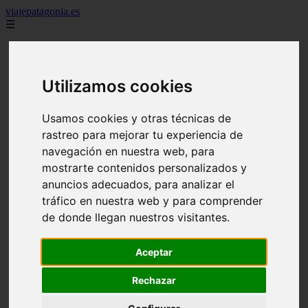
viajepatagonia.es
☰
7 maravillas del mundo
america
arena
Utilizamos cookies
benidorm
c buenos aires
c cordoba
Usamos cookies y otras técnicas de
c entre rios
rastreo para mejorar tu experiencia de
c generalidades del pais
c mendoza
navegación en nuestra web, para
c neuquen
mostrarte contenidos personalizados y
c provincias
anuncios adecuados, para analizar el
c rio negro
c santa fe
tráfico en nuestra web y para comprender
c tierra de fuego
de donde llegan nuestros visitantes.
c tucuman
c zona austral
carmen
Aceptar
category
destinos
Rechazar
gijon
lanzarote
live