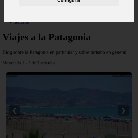
Configurar
monumentos
naturaleza
san
tenerife
Viajes a la Patagonia
Blog sobre la Patagonia en particular y sobre turismo en general
Mostrando 1 - 3 de 3 artículos
❮
❯