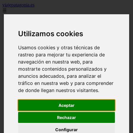
viajepatagonia.es
☰
7 maravillas del mundo
america
arena
Utilizamos cookies
benidorm
c buenos aires
Usamos cookies y otras técnicas de
c cordoba
c entre rios
rastreo para mejorar tu experiencia de
c generalidades del pais
navegación en nuestra web, para
c mendoza
mostrarte contenidos personalizados y
c neuquen
c provincias
anuncios adecuados, para analizar el
c rio negro
tráfico en nuestra web y para comprender
c santa fe
de donde llegan nuestros visitantes.
c tierra de fuego
c tucuman
c zona austral
Aceptar
carmen
category
destinos
Rechazar
gijon
lanzarote
Configurar
live