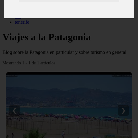
monumentos
naturaleza
san
tenerife
Viajes a la Patagonia
Blog sobre la Patagonia en particular y sobre turismo en general
Mostrando 1 - 1 de 1 artículos
❮
❯