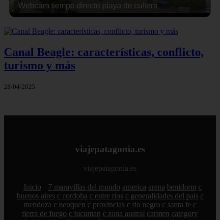
Webcam tiempo directo playa de cullera
Canal Beagle: características, conflicto,
turismo y más
28/04/2025
viajepatagonia.es
viajepatagonia.es
Inicio
7 maravillas del mundo
america
arena
benidorm
c
buenos aires
c cordoba
c entre rios
c generalidades del pais
c
mendoza
c neuquen
c provincias
c rio negro
c santa fe
c
tierra de fuego
c tucuman
c zona austral
carmen
category