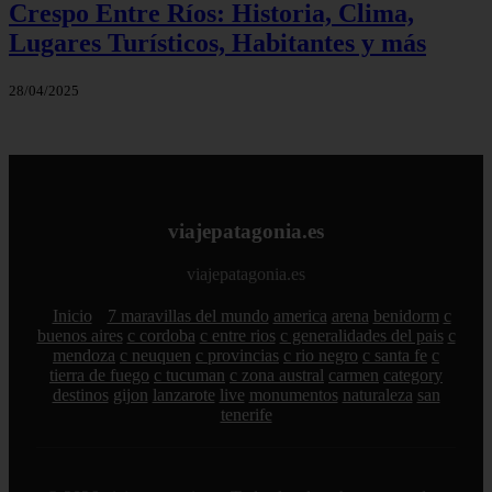
Crespo Entre Ríos: Historia, Clima,
Lugares Turísticos, Habitantes y más
28/04/2025
viajepatagonia.es
viajepatagonia.es
Inicio
7 maravillas del mundo
america
arena
benidorm
c
buenos aires
c cordoba
c entre rios
c generalidades del pais
c
mendoza
c neuquen
c provincias
c rio negro
c santa fe
c
tierra de fuego
c tucuman
c zona austral
carmen
category
destinos
gijon
lanzarote
live
monumentos
naturaleza
san
tenerife