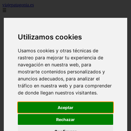
viajepatagonia.es
☰
7 maravillas del mundo
america
arena
Utilizamos cookies
benidorm
c buenos aires
c cordoba
Usamos cookies y otras técnicas de
c entre rios
c generalidades del pais
rastreo para mejorar tu experiencia de
c mendoza
navegación en nuestra web, para
c neuquen
mostrarte contenidos personalizados y
c provincias
c rio negro
anuncios adecuados, para analizar el
c santa fe
tráfico en nuestra web y para comprender
c tierra de fuego
de donde llegan nuestros visitantes.
c tucuman
c zona austral
carmen
Aceptar
category
destinos
Rechazar
gijon
lanzarote
live