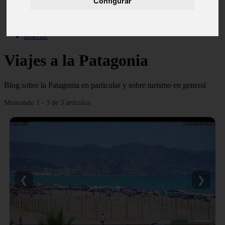
Configurar
monumentos
naturaleza
san
tenerife
Viajes a la Patagonia
Blog sobre la Patagonia en particular y sobre turismo en general
Mostrando 1 - 3 de 3 artículos
❮
❯