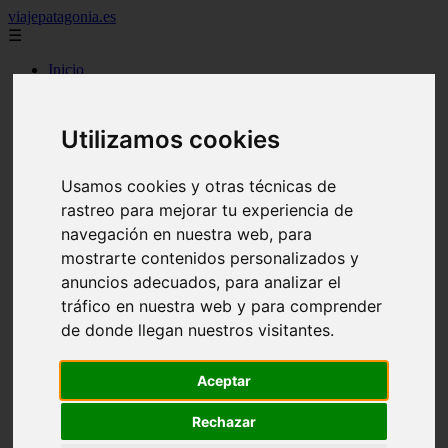
viajepatagonia.es
☰
Inicio
7 maravillas del mundo
america
arena
Utilizamos cookies
benidorm
c buenos aires
c cordoba
Usamos cookies y otras técnicas de
c entre rios
rastreo para mejorar tu experiencia de
c generalidades del pais
c mendoza
navegación en nuestra web, para
c neuquen
mostrarte contenidos personalizados y
c provincias
anuncios adecuados, para analizar el
c rio negro
c santa fe
tráfico en nuestra web y para comprender
c tierra de fuego
de donde llegan nuestros visitantes.
c tucuman
c zona austral
carmen
Aceptar
category
destinos
Rechazar
gijon
lanzarote