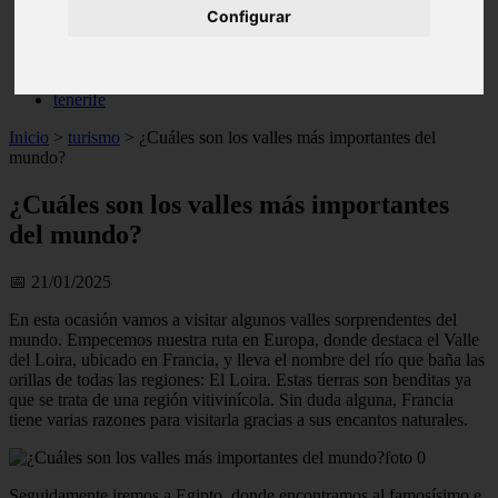
Configurar
live
monumentos
naturaleza
san
tenerife
Inicio
>
turismo
>
¿Cuáles son los valles más importantes del
mundo?
¿Cuáles son los valles más importantes
del mundo?
📅 21/01/2025
En esta ocasión vamos a visitar algunos valles sorprendentes del
mundo. Empecemos nuestra ruta en Europa, donde destaca el Valle
del Loira, ubicado en Francia, y lleva el nombre del río que baña las
orillas de todas las regiones: El Loira. Estas tierras son benditas ya
que se trata de una región vitivinícola. Sin duda alguna, Francia
tiene varias razones para visitarla gracias a sus encantos naturales.
Seguidamente iremos a Egipto, donde encontramos al famosísimo e