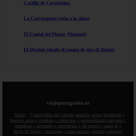
Castillo de Cocentaina
La Carrasqueta (ruta a la cima)
El Cantal del Pixaor (Maigmó)
El Montgó (desde el campo de tiro de Dénia)
viajepatagonia.es
Inicio
7 maravillas del mundo
america
arena
benidorm
c
buenos aires
c cordoba
c entre rios
c generalidades del pais
c
mendoza
c neuquen
c provincias
c rio negro
c santa fe
c
tierra de fuego
c tucuman
c zona austral
carmen
category