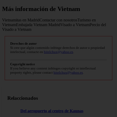
Más información de Vietnam
Vietnamitas en MadridContactar con nosotrosTurismo en
VietnamEmbajada Vietnam MadridVisado a VietnamPrecio del
Visado a Vietnam
Derechos de autor
Si cree que algún contenido infringe derechos de autor o propiedad
intelectual, contacte en
bitelchux@yahoo.es
.
Copyright notice
If you believe any content infringes copyright or intellectual
property rights, please contact
bitelchux@yahoo.es
.
Relaccionados
Del aeropuerto al centro de Kaunas