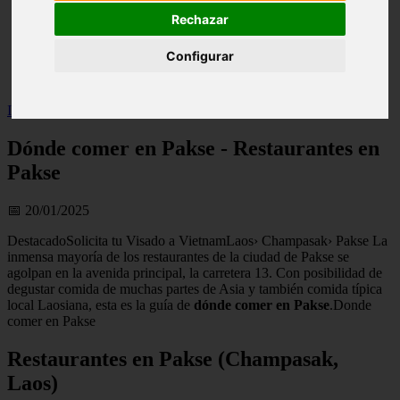
live
Rechazar
monumentos
naturaleza
Configurar
san
tenerife
Inicio
>
turismo
>
Dónde comer en Pakse - Restaurantes en Pakse
Dónde comer en Pakse - Restaurantes en
Pakse
📅 20/01/2025
DestacadoSolicita tu Visado a VietnamLaos› Champasak› Pakse La
inmensa mayoría de los restaurantes de la ciudad de Pakse se
agolpan en la avenida principal, la carretera 13. Con posibilidad de
degustar comida de muchas partes de Asia y también comida típica
local Laosiana, esta es la guía de
dónde comer en Pakse
.Donde
comer en Pakse
Restaurantes en Pakse (Champasak,
Laos)