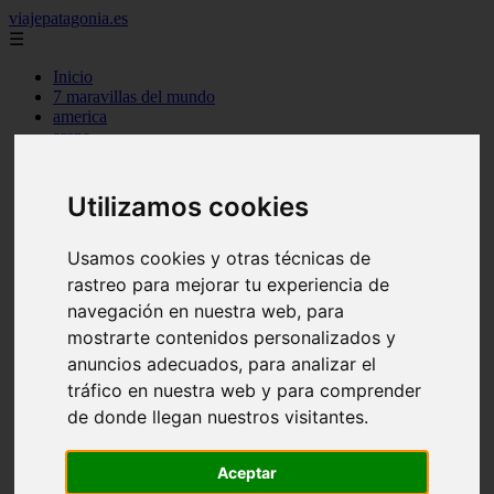
viajepatagonia.es
☰
Inicio
7 maravillas del mundo
america
arena
benidorm
c buenos aires
c cordoba
Utilizamos cookies
c entre rios
c generalidades del pais
c mendoza
Usamos cookies y otras técnicas de
c neuquen
rastreo para mejorar tu experiencia de
c provincias
navegación en nuestra web, para
c rio negro
c santa fe
mostrarte contenidos personalizados y
c tierra de fuego
anuncios adecuados, para analizar el
c tucuman
tráfico en nuestra web y para comprender
c zona austral
carmen
de donde llegan nuestros visitantes.
category
destinos
Aceptar
gijon
lanzarote