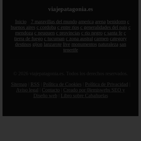
viajepatagonia.es
Inicio
7 maravillas del mundo
america
arena
benidorm
c
buenos aires
c cordoba
c entre rios
c generalidades del pais
c
mendoza
c neuquen
c provincias
c rio negro
c santa fe
c
tierra de fuego
c tucuman
c zona austral
carmen
category
destinos
gijon
lanzarote
live
monumentos
naturaleza
san
tenerife
© 2026 viajepatagonia.es. Todos los derechos reservados.
Sitemap
|
RSS
|
Política de Cookies
|
Política de Privacidad
|
Aviso legal
|
Contacto
|
Creado por 0lemiswebs SEO y
Diseño web
|
Libro sobre Cabañuelas