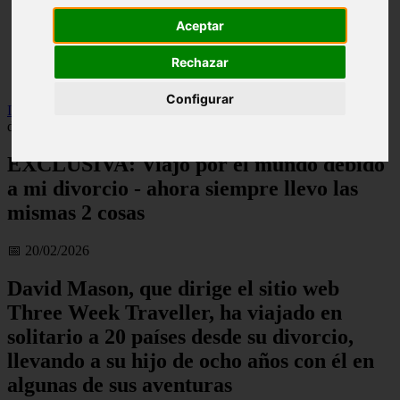
live
Aceptar
monumentos
naturaleza
Rechazar
san
tenerife
Configurar
Inicio
>
turismo
>
EXCLUSIVA: Viajo por el mundo debido a mi
divorcio - ahora siempre llevo las mismas 2 cosas
EXCLUSIVA: Viajo por el mundo debido
a mi divorcio - ahora siempre llevo las
mismas 2 cosas
📅 20/02/2026
David Mason, que dirige el sitio web
Three Week Traveller, ha viajado en
solitario a 20 países desde su divorcio,
llevando a su hijo de ocho años con él en
algunas de sus aventuras