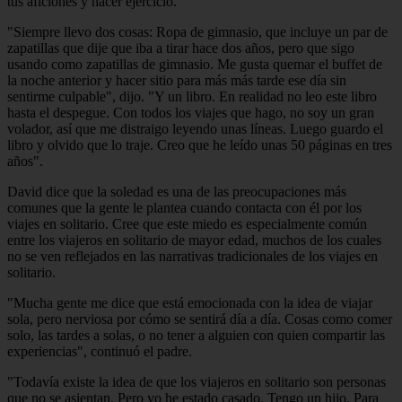
tus aficiones y hacer ejercicio.
"Siempre llevo dos cosas: Ropa de gimnasio, que incluye un par de
zapatillas que dije que iba a tirar hace dos años, pero que sigo
usando como zapatillas de gimnasio. Me gusta quemar el buffet de
la noche anterior y hacer sitio para más más tarde ese día sin
sentirme culpable", dijo. "Y un libro. En realidad no leo este libro
hasta el despegue. Con todos los viajes que hago, no soy un gran
volador, así que me distraigo leyendo unas líneas. Luego guardo el
libro y olvido que lo traje. Creo que he leído unas 50 páginas en tres
años".
David dice que la soledad es una de las preocupaciones más
comunes que la gente le plantea cuando contacta con él por los
viajes en solitario. Cree que este miedo es especialmente común
entre los viajeros en solitario de mayor edad, muchos de los cuales
no se ven reflejados en las narrativas tradicionales de los viajes en
solitario.
"Mucha gente me dice que está emocionada con la idea de viajar
sola, pero nerviosa por cómo se sentirá día a día. Cosas como comer
solo, las tardes a solas, o no tener a alguien con quien compartir las
experiencias", continuó el padre.
"Todavía existe la idea de que los viajeros en solitario son personas
que no se asientan. Pero yo he estado casado. Tengo un hijo. Para