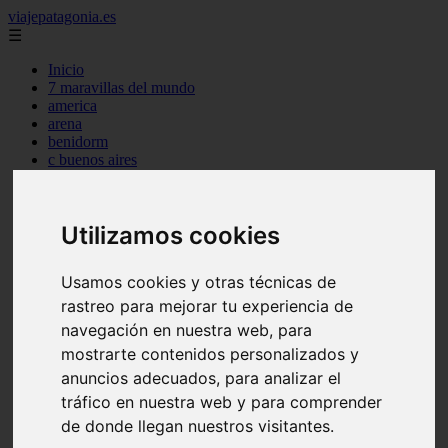
viajepatagonia.es
☰
Inicio
7 maravillas del mundo
america
arena
benidorm
c buenos aires
c cordoba
c entre rios
c generalidades del pais
Utilizamos cookies
c mendoza
c neuquen
c provincias
Usamos cookies y otras técnicas de
c rio negro
c santa fe
rastreo para mejorar tu experiencia de
c tierra de fuego
navegación en nuestra web, para
c tucuman
mostrarte contenidos personalizados y
c zona austral
carmen
anuncios adecuados, para analizar el
category
tráfico en nuestra web y para comprender
destinos
de donde llegan nuestros visitantes.
gijon
lanzarote