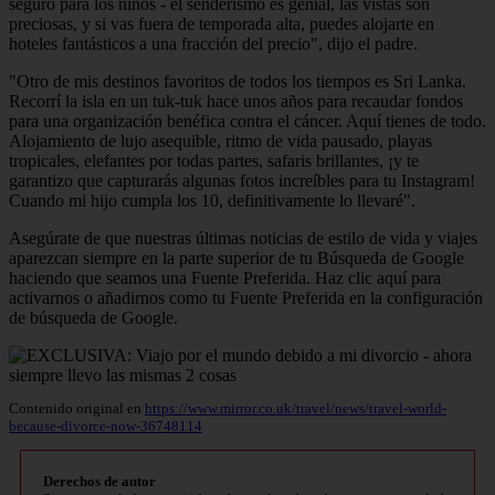
seguro para los niños - el senderismo es genial, las vistas son
preciosas, y si vas fuera de temporada alta, puedes alojarte en
hoteles fantásticos a una fracción del precio", dijo el padre.
"Otro de mis destinos favoritos de todos los tiempos es Sri Lanka.
Recorrí la isla en un tuk-tuk hace unos años para recaudar fondos
para una organización benéfica contra el cáncer. Aquí tienes de todo.
Alojamiento de lujo asequible, ritmo de vida pausado, playas
tropicales, elefantes por todas partes, safaris brillantes, ¡y te
garantizo que capturarás algunas fotos increíbles para tu Instagram!
Cuando mi hijo cumpla los 10, definitivamente lo llevaré".
Asegúrate de que nuestras últimas noticias de estilo de vida y viajes
aparezcan siempre en la parte superior de tu Búsqueda de Google
haciendo que seamos una Fuente Preferida. Haz clic aquí para
activarnos o añadirnos como tu Fuente Preferida en la configuración
de búsqueda de Google.
Contenido original en
https://www.mirror.co.uk/travel/news/travel-world-
because-divorce-now-36748114
Derechos de autor