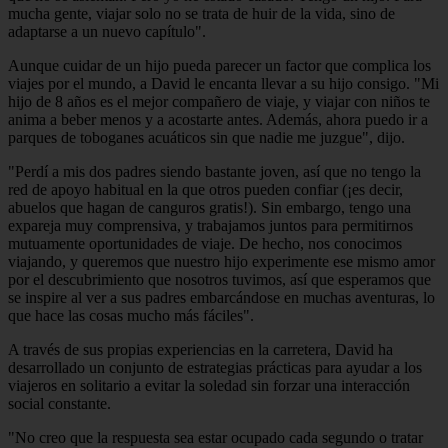
mucha gente, viajar solo no se trata de huir de la vida, sino de
adaptarse a un nuevo capítulo".
Aunque cuidar de un hijo pueda parecer un factor que complica los
viajes por el mundo, a David le encanta llevar a su hijo consigo. "Mi
hijo de 8 años es el mejor compañero de viaje, y viajar con niños te
anima a beber menos y a acostarte antes. Además, ahora puedo ir a
parques de toboganes acuáticos sin que nadie me juzgue", dijo.
"Perdí a mis dos padres siendo bastante joven, así que no tengo la
red de apoyo habitual en la que otros pueden confiar (¡es decir,
abuelos que hagan de canguros gratis!). Sin embargo, tengo una
expareja muy comprensiva, y trabajamos juntos para permitirnos
mutuamente oportunidades de viaje. De hecho, nos conocimos
viajando, y queremos que nuestro hijo experimente ese mismo amor
por el descubrimiento que nosotros tuvimos, así que esperamos que
se inspire al ver a sus padres embarcándose en muchas aventuras, lo
que hace las cosas mucho más fáciles".
A través de sus propias experiencias en la carretera, David ha
desarrollado un conjunto de estrategias prácticas para ayudar a los
viajeros en solitario a evitar la soledad sin forzar una interacción
social constante.
"No creo que la respuesta sea estar ocupado cada segundo o tratar