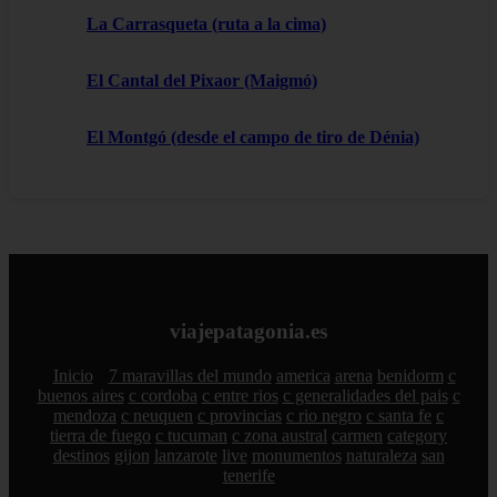
La Carrasqueta (ruta a la cima)
El Cantal del Pixaor (Maigmó)
El Montgó (desde el campo de tiro de Dénia)
viajepatagonia.es
Inicio
7 maravillas del mundo
america
arena
benidorm
c
buenos aires
c cordoba
c entre rios
c generalidades del pais
c
mendoza
c neuquen
c provincias
c rio negro
c santa fe
c
tierra de fuego
c tucuman
c zona austral
carmen
category
destinos
gijon
lanzarote
live
monumentos
naturaleza
san
tenerife