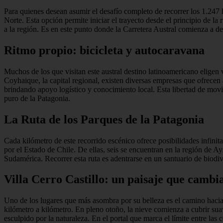
Para quienes desean asumir el desafío completo de recorrer los 1.247 
Norte. Esta opción permite iniciar el trayecto desde el principio de la
a la región. Es en este punto donde la Carretera Austral comienza a d
Ritmo propio: bicicleta y autocaravana
Muchos de los que visitan este austral destino latinoamericano eligen v
Coyhaique, la capital regional, existen diversas empresas que ofrecen
brindando apoyo logístico y conocimiento local. Esta libertad de movim
puro de la Patagonia.
La Ruta de los Parques de la Patagonia
Cada kilómetro de este recorrido escénico ofrece posibilidades infinit
por el Estado de Chile. De ellas, seis se encuentran en la región d
Sudamérica. Recorrer esta ruta es adentrarse en un santuario de biodiv
Villa Cerro Castillo: un paisaje que cambi
Uno de los lugares que más asombra por su belleza es el camino hacia V
kilómetro a kilómetro. En pleno otoño, la nieve comienza a cubrir sua
esculpido por la naturaleza. En el portal que marca el límite entre las