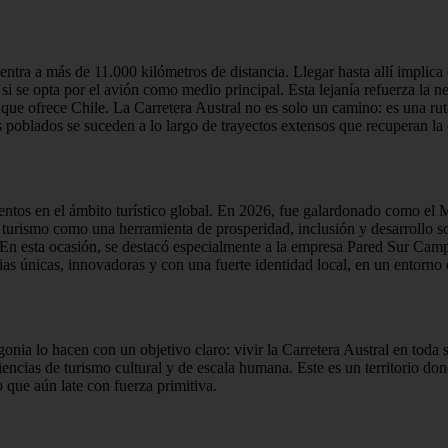
ntra a más de 11.000 kilómetros de distancia. Llegar hasta allí implica 
as si se opta por el avión como medio principal. Esta lejanía refuerza la
 que ofrece Chile. La Carretera Austral no es solo un camino: es una r
 poblados se suceden a lo largo de trayectos extensos que recuperan la e
ntos en el ámbito turístico global. En 2026, fue galardonado como el M
turismo como una herramienta de prosperidad, inclusión y desarrollo so
En esta ocasión, se destacó especialmente a la empresa Pared Sur Camp,
ias únicas, innovadoras y con una fuerte identidad local, en un entorno
onia lo hacen con un objetivo claro: vivir la Carretera Austral en toda
ncias de turismo cultural y de escala humana. Este es un territorio do
o que aún late con fuerza primitiva.