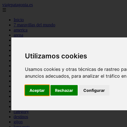
viajepatagonia.es
☰
Inicio
7 maravillas del mundo
america
arena
benidorm
c buenos aires
c cordoba
Utilizamos cookies
c entre rios
c generalidades del pais
c mendoza
Usamos cookies y otras técnicas de rastreo pa
c neuquen
anuncios adecuados, para analizar el tráfico e
c provincias
c rio negro
c santa fe
Aceptar
Rechazar
Configurar
c tierra de fuego
c tucuman
c zona austral
carmen
category
destinos
gijon
lanzarote