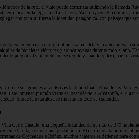
kilómetros de la ruta, el viaje puede comenzar utilizando la llamada Ru
 ruta escénica, en la región de Los Lagos. Ya en Aysén, el recorrido arra
esplegar con toda su fuerza la identidad patagónica, con paisajes que 
ivir la experiencia a su propio ritmo. La bicicleta y la autocaravana so
 alquiler de bicicletas eléctricas y autocaravanas durante todo el año. 
iento permite al viajero detenerse donde y cuando quiera, para disfruta
as. Uno de sus grandes atractivos es la denominada Ruta de los Parques d
e Aysén. Este inmenso pulmón verde es, después de la Amazonía, el luga
ersidad, donde la naturaleza se muestra en todo su esplendor.
a
illa Cerro Castillo, una pequeña localidad de no más de 370 habitantes, 
vemente la ruta, creando una postal única. El cerro que da nombre al pu
 comunas de Coyhaique e Ibáñez, muchos viajeros se detienen para contempl