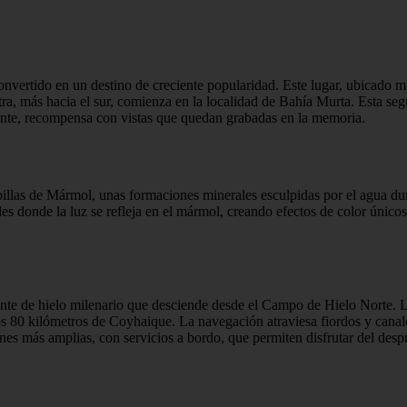
convertido en un destino de creciente popularidad. Este lugar, ubicado m
ra, más hacia el sur, comienza en la localidad de Bahía Murta. Esta segu
gente, recompensa con vistas que quedan grabadas en la memoria.
apillas de Mármol, unas formaciones minerales esculpidas por el agua d
es donde la luz se refleja en el mármol, creando efectos de color único
gigante de hielo milenario que desciende desde el Campo de Hielo Norte.
 80 kilómetros de Coyhaique. La navegación atraviesa fiordos y canales 
s más amplias, con servicios a bordo, que permiten disfrutar del desp