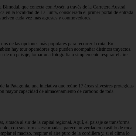
ta Bimodal, que conecta con Aysén a través de la Carretera Austral
nca en la localidad de La Junta, considerada el primer portal de entrada
se vuelven cada vez más agrestes y conmovedores.
n dos de las opciones más populares para recorrer la ruta. En
También hay tour operadores que pueden acompañar distintos trayectos,
r de un paisaje, tomar una fotografía o simplemente respirar el aire
e la Patagonia, una iniciativa que reúne 17 áreas silvestres protegidas
r con mayor capacidad de almacenamiento de carbono de toda
situada al sur de la capital regional. Aquí, el paisaje se transforma
eblo, con sus formas escarpadas, parece un verdadero castillo de roca
ar el macizo, respirar el aire puro de la cordillera y, si el clima lo