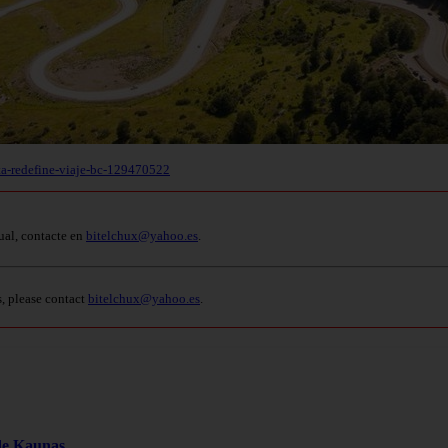
ruta-redefine-viaje-bc-129470522
ual, contacte en
bitelchux@yahoo.es
.
s, please contact
bitelchux@yahoo.es
.
 de Kaunas