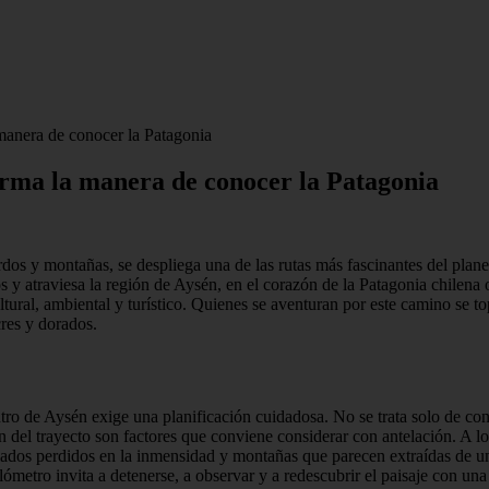
 manera de conocer la Patagonia
orma la manera de conocer la Patagonia
ordos y montañas, se despliega una de las rutas más fascinantes del plane
s y atraviesa la región de Aysén, en el corazón de la Patagonia chilena
tural, ambiental y turístico. Quienes se aventuran por este camino se t
cres y dorados.
entro de Aysén exige una planificación cuidadosa. No se trata solo de c
n del trayecto son factores que conviene considerar con antelación. A lo 
lados perdidos en la inmensidad y montañas que parecen extraídas de una
metro invita a detenerse, a observar y a redescubrir el paisaje con un