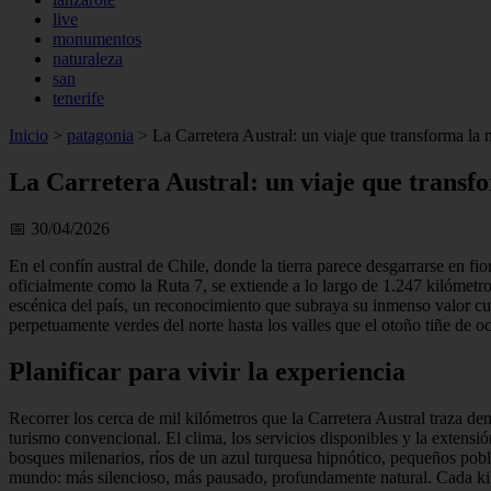
live
monumentos
naturaleza
san
tenerife
Inicio
>
patagonia
>
La Carretera Austral: un viaje que transforma la
La Carretera Austral: un viaje que transf
📅 30/04/2026
En el confín austral de Chile, donde la tierra parece desgarrarse en fi
oficialmente como la Ruta 7, se extiende a lo largo de 1.247 kilómetro
escénica del país, un reconocimiento que subraya su inmenso valor cul
perpetuamente verdes del norte hasta los valles que el otoño tiñe de o
Planificar para vivir la experiencia
Recorrer los cerca de mil kilómetros que la Carretera Austral traza d
turismo convencional. El clima, los servicios disponibles y la extensió
bosques milenarios, ríos de un azul turquesa hipnótico, pequeños pob
mundo: más silencioso, más pausado, profundamente natural. Cada kiló