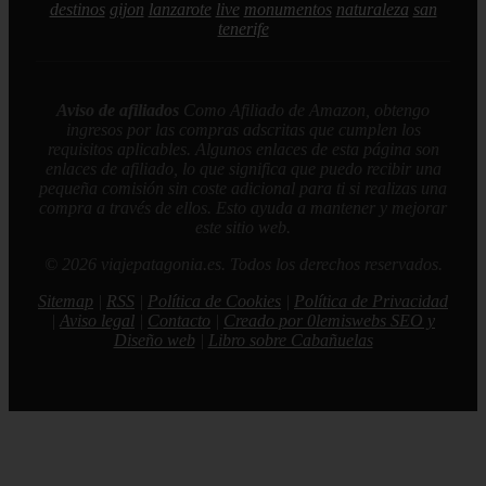
destinos
gijon
lanzarote
live
monumentos
naturaleza
san
tenerife
Aviso de afiliados
Como Afiliado de Amazon, obtengo
ingresos por las compras adscritas que cumplen los
requisitos aplicables. Algunos enlaces de esta página son
enlaces de afiliado, lo que significa que puedo recibir una
pequeña comisión sin coste adicional para ti si realizas una
compra a través de ellos. Esto ayuda a mantener y mejorar
este sitio web.
© 2026 viajepatagonia.es. Todos los derechos reservados.
Sitemap
|
RSS
|
Política de Cookies
|
Política de Privacidad
|
Aviso legal
|
Contacto
|
Creado por 0lemiswebs SEO y
Diseño web
|
Libro sobre Cabañuelas