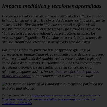
Impacto mediático y lecciones aprendidas
El caso ha servido para que artistas y autoridades reflexionen sobre
la importancia de revisar las obras desde todos los ángulos antes de
su instalación. Ríos ha admitido que no previó el efecto visual
porque trabajó con maquetas pequeñas y no simuló la escala real.
"Una lección cara, pero valiosa", confesó. Mientras tanto, los
turistas siguen llegando a El Calafate para ver la estatua antes de
que sea modificada, creando un inesperado pico de visitas.
Los responsables del proyecto han confirmado que, tras la
corrección, se instalará una placa explicativa que detalle el proceso
creativo y la anécdota del cambio. Así, el error quedará registrado
como parte de la historia del monumento. Para los coleccionistas
de rarezas deportivas, esta estatua ya se ha convertido en un
referente, y algunos incluso buscan
balones oficiales de partidos
históricos de Messi
para acompañar la visita virtual al lugar.
Contenido original en
https://www.msn.com/es-es/noticias/otras/estatua-de-
lionel-messi-en-patagonia-el-error-de-85-pies-que-los-fans-consideran-
obsceno/ar-AA26N38S