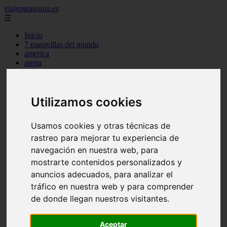
viajepatagonia.es
☰
Inicio
7 maravillas del mundo
america
arena
benidorm
c buenos aires
c cordoba
Utilizamos cookies
c entre rios
c generalidades del pais
c mendoza
Usamos cookies y otras técnicas de
c neuquen
c provincias
rastreo para mejorar tu experiencia de
c rio negro
navegación en nuestra web, para
c santa fe
mostrarte contenidos personalizados y
c tierra de fuego
c tucuman
anuncios adecuados, para analizar el
c zona austral
tráfico en nuestra web y para comprender
carmen
de donde llegan nuestros visitantes.
category
destinos
gijon
Aceptar
lanzarote