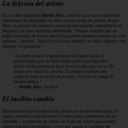
La defensa del artista
El escultor argentino
Martín Ríos
, conocido por sus monumentos
deportivos, ha defendido su obra en una rueda de prensa. Según
Ríos, la percepción obscena es una desafortunada coincidencia de
ángulos y no una intención deliberada. "Nunca imaginé que un
trofeo colocado de forma simétrica pudiera malinterpretarse de esta
manera", declaró. "Messi es un ícono global y mi único objetivo era
plasmar su grandeza".
"El trofeo estaba originalmente inclinado hacia el
público para que se viera mejor, pero la perspectiva
desde ciertos puntos lo hace parecer algo que no es. Ya
tengo una solución: girarlo 15 grados y añadir una
pequeña hoja de laurel en la base. Con eso se rompe la
ilusión óptica."
—
Martín Ríos
, escultor.
El insólito cambio
Ríos anunció que modificará la estatua en los próximos días. El
ajuste consiste en reposicionar el trofeo unos centímetros hacia
adelante e incorporar un relieve de hojas de laurel que actuará
como elemento decorativo y corrector visual. El escultor ha