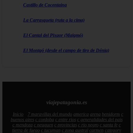
Castillo de Cocentaina
La Carrasqueta (ruta a la cima)
El Cantal del Pixaor (Maigmó)
El Montgó (desde el campo de tiro de Dénia)
viajepatagonia.es
Inicio
7 maravillas del mundo
america
arena
benidorm
c
buenos aires
c cordoba
c entre rios
c generalidades del pais
c mendoza
c neuquen
c provincias
c rio negro
c santa fe
c
tierra de fuego
c tucuman
c zona austral
carmen
category