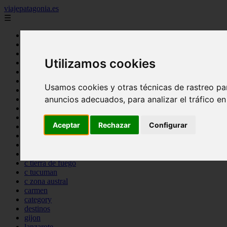
viajepatagonia.es
☰
Inicio
7 maravillas del mundo
america
Utilizamos cookies
arena
benidorm
c buenos aires
Usamos cookies y otras técnicas de rastreo pa
c cordoba
anuncios adecuados, para analizar el tráfico e
c entre rios
c generalidades del pais
c mendoza
Aceptar
Rechazar
Configurar
c neuquen
c provincias
c rio negro
c santa fe
c tierra de fuego
c tucuman
c zona austral
carmen
category
destinos
gijon
lanzarote