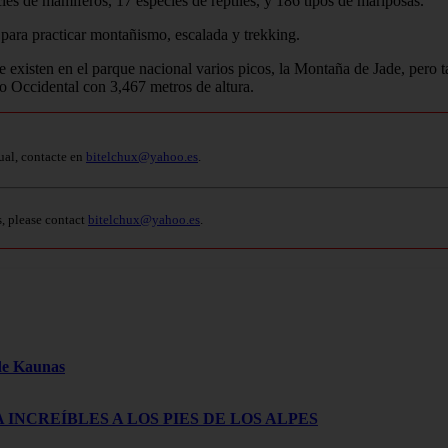
es de mamíferos, 17 especies de reptiles, y 186 tipos de mariposas.
 para practicar montañismo, escalada y trekking.
ue existen en el parque nacional varios picos, la Montaña de Jade, pero 
co Occidental con 3,467 metros de altura.
ual, contacte en
bitelchux@yahoo.es
.
s, please contact
bitelchux@yahoo.es
.
 de Kaunas
 INCREÍBLES A LOS PIES DE LOS ALPES