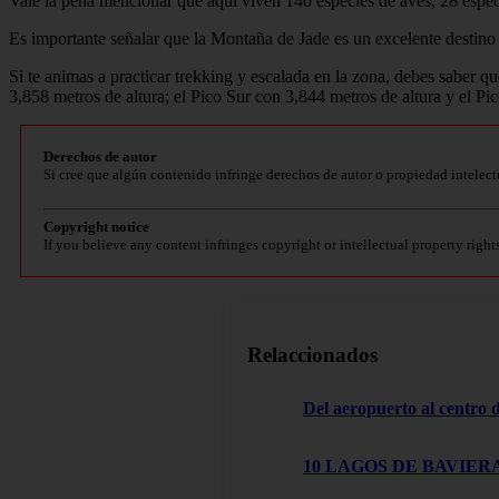
Vale la pena mencionar que aquí viven 140 especies de aves, 28 especi
Es importante señalar que la Montaña de Jade es un excelente destino
Si te animas a practicar trekking y escalada en la zona, debes saber q
3,858 metros de altura; el Pico Sur con 3,844 metros de altura y el Pi
Derechos de autor
Si cree que algún contenido infringe derechos de autor o propiedad intelect
Copyright notice
If you believe any content infringes copyright or intellectual property right
Relaccionados
Del aeropuerto al centro
10 LAGOS DE BAVIERA