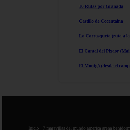
10 Rutas por Granada
Castillo de Cocentaina
La Carrasqueta (ruta a la
El Cantal del Pixaor (Ma
El Montgó (desde el campo
Inicio
7 maravillas del mundo
america
arena
benidor