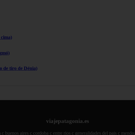
 cima)
igmó)
 de tiro de Dénia)
viajepatagonia.es
m
c buenos aires
c cordoba
c entre rios
c generalidades del pais
c mendo