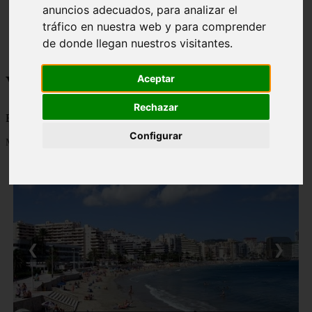
anuncios adecuados, para analizar el
monumentos
naturaleza
tráfico en nuestra web y para comprender
san
de donde llegan nuestros visitantes.
tenerife
Viajes a la Patagonia
Aceptar
Rechazar
Blog sobre la Patagonia en particular y sobre turismo en general
Configurar
Mostrando 1 - 24 de 479 artículos
❮
❯