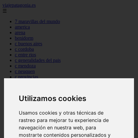
viajepatagonia.es
☰
7 maravillas del mundo
america
arena
benidorm
c buenos aires
c cordoba
c entre rios
c generalidades del pais
c mendoza
c neuquen
c provincias
c rio negro
c santa fe
c tierra de fuego
Utilizamos cookies
c tucuman
c zona austral
carmen
Usamos cookies y otras técnicas de
category
rastreo para mejorar tu experiencia de
destinos
gijon
navegación en nuestra web, para
lanzarote
mostrarte contenidos personalizados y
live