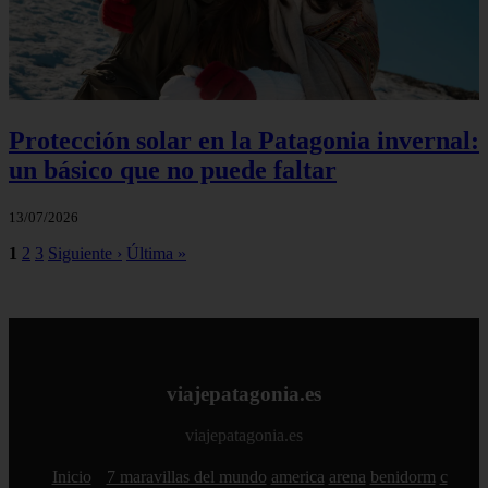
Protección solar en la Patagonia invernal:
un básico que no puede faltar
13/07/2026
1
2
3
Siguiente ›
Última »
viajepatagonia.es
viajepatagonia.es
Inicio
7 maravillas del mundo
america
arena
benidorm
c