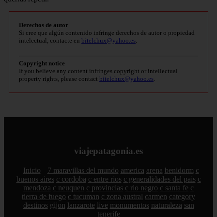
Derechos de autor
Si cree que algún contenido infringe derechos de autor o propiedad
intelectual, contacte en
bitelchux@yahoo.es
.
Copyright notice
If you believe any content infringes copyright or intellectual
property rights, please contact
bitelchux@yahoo.es
.
viajepatagonia.es
Inicio
7 maravillas del mundo
america
arena
benidorm
c
buenos aires
c cordoba
c entre rios
c generalidades del pais
c
mendoza
c neuquen
c provincias
c rio negro
c santa fe
c
tierra de fuego
c tucuman
c zona austral
carmen
category
destinos
gijon
lanzarote
live
monumentos
naturaleza
san
tenerife