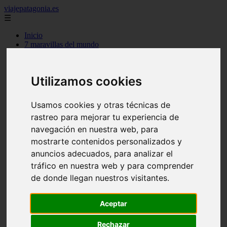
viajepatagonia.es
☰
Inicio
7 maravillas del mundo
america
arena
benidorm
Utilizamos cookies
c buenos aires
c cordoba
c entre rios
Usamos cookies y otras técnicas de
c generalidades del pais
rastreo para mejorar tu experiencia de
c mendoza
c neuquen
navegación en nuestra web, para
c provincias
mostrarte contenidos personalizados y
c rio negro
anuncios adecuados, para analizar el
c santa fe
c tierra de fuego
tráfico en nuestra web y para comprender
c tucuman
de donde llegan nuestros visitantes.
c zona austral
carmen
category
Aceptar
destinos
gijon
Rechazar
lanzarote