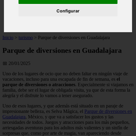
live
monumentos
Configurar
naturaleza
san
tenerife
Inicio
>
turismo
>
Parque de diversiones en Guadalajara
Parque de diversiones en Guadalajara
📅 20/01/2025
Uno de los lugares de ocio que no deben faltar en ningún viaje de
vacaciones, incluso para una escapada de fin de semana, es
el
parque de diversiones o atracciones
. Especialmente si viajamos en
familia, debe ser el lugar de obligada visita, ya que de esta forma la
alegría y el disfrute lo vamos a tener asegurado.
Uno de esos lugares, y que además está situado en un paraje de
impresionante belleza, es Selva Mágica, el
Parque de diversiones en
Guadalajara
, México, y que va a satisfacer los gustos y las
necesidades de todos. Juegos y atracciones para los más pequeños,
arriesgadas aventuras para los adultos más valientes y un sinfín de
sorpresas que, como por arte de magia, van apareciendo desde