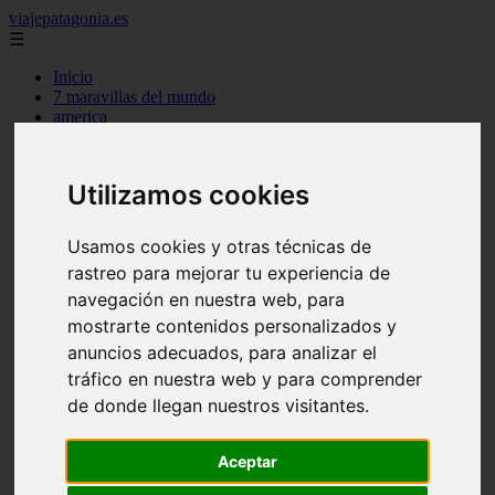
viajepatagonia.es
☰
Inicio
7 maravillas del mundo
america
arena
benidorm
c buenos aires
Utilizamos cookies
c cordoba
c entre rios
c generalidades del pais
Usamos cookies y otras técnicas de
c mendoza
rastreo para mejorar tu experiencia de
c neuquen
c provincias
navegación en nuestra web, para
c rio negro
mostrarte contenidos personalizados y
c santa fe
anuncios adecuados, para analizar el
c tierra de fuego
c tucuman
tráfico en nuestra web y para comprender
c zona austral
de donde llegan nuestros visitantes.
carmen
category
destinos
Aceptar
gijon
lanzarote