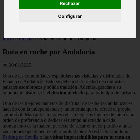
Rechazar
live
monumentos
Configurar
naturaleza
san
tenerife
Inicio
>
turismo
>
Ruta en coche por Andalucía
Ruta en coche por Andalucía
📅 20/01/2025
Una de las comunidades españolas más visitadas y disfrutadas de
España es Andalucía. Esto se debe a su variedad de contrastes,
paisajes asombrosos y sólida tradición. Además, gracias a su
imponente historia, es
el destino perfecto
para todo tipo de turismo.
Una de las mejores maneras de disfrutar de las tierras andaluzas es
hacerlo con la independencia y autonomía que te ofrece el propio
automóvil. Marcar las mejores rutas, elegir los lugares de interés por
orden de preferencia o dedicar el tiempo adecuado a cada
monumento es la manera perfecta de sacar el mejor partido a unas
vacaciones que deben resultar inolvidables. Si estás buscando un
Parking en Sevilla
o las
visitas imprescindibles para tu ruta en