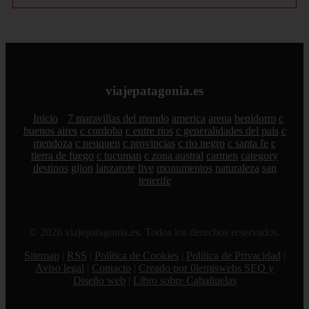
viajepatagonia.es
Inicio
7 maravillas del mundo
america
arena
benidorm
c
buenos aires
c cordoba
c entre rios
c generalidades del pais
c
mendoza
c neuquen
c provincias
c rio negro
c santa fe
c
tierra de fuego
c tucuman
c zona austral
carmen
category
destinos
gijon
lanzarote
live
monumentos
naturaleza
san
tenerife
© 2026 viajepatagonia.es. Todos los derechos reservados.
Sitemap
|
RSS
|
Política de Cookies
|
Política de Privacidad
|
Aviso legal
|
Contacto
|
Creado por 0lemiswebs SEO y
Diseño web
|
Libro sobre Cabañuelas