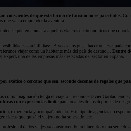
on conscientes de que esta forma de turismo no es para todos.
Como
onas que van a emprender la aventura.
 quienes quieren emular a aquellos viajeros decimonónicos que conocían 
 posibilidades son infinitas: «A veces nos gusta hacer una escapada co
 preferimos viajar como un habitante más del país de destino…
Dentro de
el Expert, una de las empresas más destacadas del sector en España.
 por exótico o cercano que sea, esconde decenas de regalos que pa
os como imaginación tenga el viajero», reconoce Javier Garitaonandia,
enturas con experiencias límite
para amantes de los deportes de riesgo 
ón, experiencia y acompañamiento. Este tipo de agencias no esperan que
ugerir ideas que quizá el viajero no ha sopesado, etc.
 profesional de los viajes va construyendo un itinerario y una serie de a