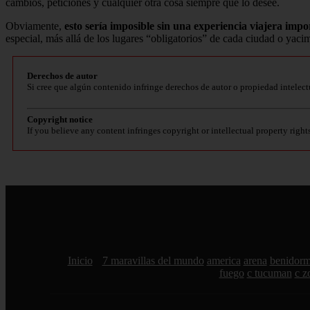
cambios, peticiones y cualquier otra cosa siempre que lo desee.
Obviamente,
esto sería imposible sin una experiencia viajera impo
especial, más allá de los lugares “obligatorios” de cada ciudad o yaci
Derechos de autor
Si cree que algún contenido infringe derechos de autor o propiedad intelect
Copyright notice
If you believe any content infringes copyright or intellectual property right
Inicio
7 maravillas del mundo
america
arena
benidor
fuego
c tucuman
c z