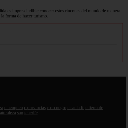
dida es imprescindible conocer estos rincones del mundo de manera
 la forma de hacer turismo.
za
c neuquen
c provincias
c rio negro
c santa fe
c tierra de
aturaleza
san
tenerife