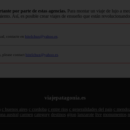
rtante por parte de estas agencias.
Para montar un viaje de lujo a me
miento. Así, es posible crear viajes de ensueño que están revolucionando
ual, contacte en
bitelchux@yahoo.es
.
s, please contact
bitelchux@yahoo.es
.
viajepatagonia.es
m
c buenos aires
c cordoba
c entre rios
c generalidades del pais
c mendo
ona austral
carmen
category
destinos
gijon
lanzarote
live
monumentos
n