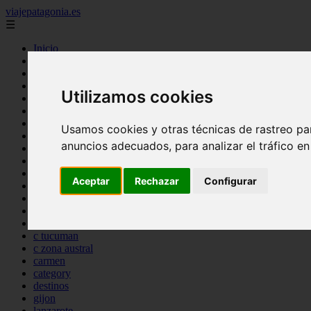
viajepatagonia.es
☰
Inicio
7 maravillas del mundo
america
arena
Utilizamos cookies
benidorm
c buenos aires
c cordoba
Usamos cookies y otras técnicas de rastreo pa
c entre rios
anuncios adecuados, para analizar el tráfico e
c generalidades del pais
c mendoza
c neuquen
Aceptar
Rechazar
Configurar
c provincias
c rio negro
c santa fe
c tierra de fuego
c tucuman
c zona austral
carmen
category
destinos
gijon
lanzarote