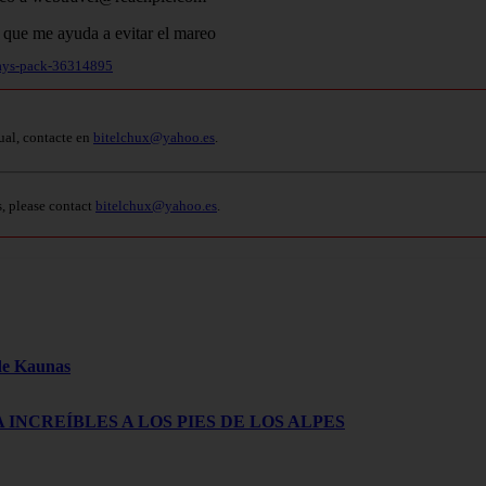
lways-pack-36314895
ual, contacte en
bitelchux@yahoo.es
.
s, please contact
bitelchux@yahoo.es
.
 de Kaunas
 INCREÍBLES A LOS PIES DE LOS ALPES