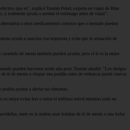
o efectivo que es", explicó Yasmin Pekel, experta en viajes de Blue
s, y realmente ayuda a asentar el estómago antes de viajar".
an alternativa a otros medicamentos costosos que a menudo pueden
menta ayuda a suavizar esa respuesta y evita que la sensación de
n caramelo de menta también pueden ayudar, pero el té es la mejor
a menudo pueden hacernos sentir aún peor. Yasmin añadió: "Los abrigos
de té de menta o chupar una pastilla antes de embarcar puede marcar
 podría ayudar a aliviar tus síntomas.
es mejor evitar leer o mirar el teléfono móvil mientras estás en
s navideñas, mete en la maleta unas bolsitas de té de menta o una bolsa