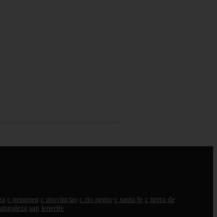
za
c neuquen
c provincias
c rio negro
c santa fe
c tierra de
aturaleza
san
tenerife