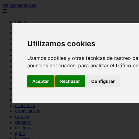
viajepatagonia.es
☰
Inicio
7 maravillas del mundo
america
arena
Utilizamos cookies
benidorm
c buenos aires
c cordoba
Usamos cookies y otras técnicas de rastreo pa
c entre rios
anuncios adecuados, para analizar el tráfico e
c generalidades del pais
c mendoza
c neuquen
Aceptar
Rechazar
Configurar
c provincias
c rio negro
c santa fe
c tierra de fuego
c tucuman
c zona austral
carmen
category
destinos
gijon
lanzarote