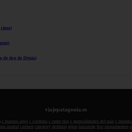
 cima)
igmó)
 de tiro de Dénia)
viajepatagonia.es
m
c buenos aires
c cordoba
c entre rios
c generalidades del pais
c mendo
ona austral
carmen
category
destinos
gijon
lanzarote
live
monumentos
n