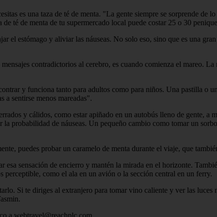
necesitas es una taza de té de menta. "La gente siempre se sorprende de l
ita de té de menta de tu supermercado local puede costar 25 o 30 penique
ajar el estómago y aliviar las náuseas. No solo eso, sino que es una gr
 mensajes contradictorios al cerebro, es cuando comienza el mareo. La 
contrar y funciona tanto para adultos como para niños. Una pastilla o u
as a sentirse menos mareadas".
 cerrados y cálidos, como estar apiñado en un autobús lleno de gente, 
r la probabilidad de náuseas. Un pequeño cambio como tomar un sorbo 
mente, puedes probar un caramelo de menta durante el viaje, que también
r esa sensación de encierro y mantén la mirada en el horizonte. También 
 perceptible, como el ala en un avión o la sección central en un ferry.
arlo. Si te diriges al extranjero para tomar vino caliente y ver las luce
Yasmin.
ico a
webtravel@reachplc.com