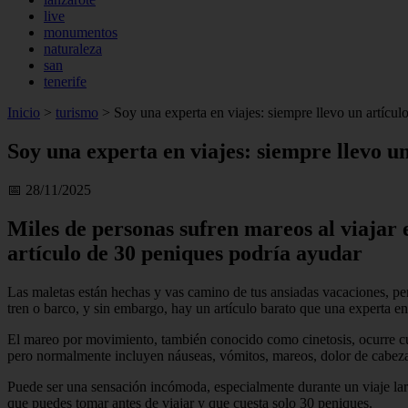
live
monumentos
naturaleza
san
tenerife
Inicio
>
turismo
>
Soy una experta en viajes: siempre llevo un artícul
Soy una experta en viajes: siempre llevo u
📅 28/11/2025
Miles de personas sufren mareos al viajar 
artículo de 30 peniques podría ayudar
Las maletas están hechas y vas camino de tus ansiadas vacaciones, per
tren o barco, y sin embargo, hay un artículo barato que una experta en
El mareo por movimiento, también conocido como cinetosis, ocurre cua
pero normalmente incluyen náuseas, vómitos, mareos, dolor de cabeza,
Puede ser una sensación incómoda, especialmente durante un viaje larg
que puedes tomar antes de viajar y que cuesta solo 30 peniques.