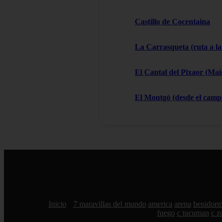
Castillo de Cocentaina
La Carrasqueta (ruta a la
El Cantal del Pixaor (Ma
El Montgó (desde el campo
Inicio
7 maravillas del mundo
america
arena
benidor
fuego
c tucuman
c z