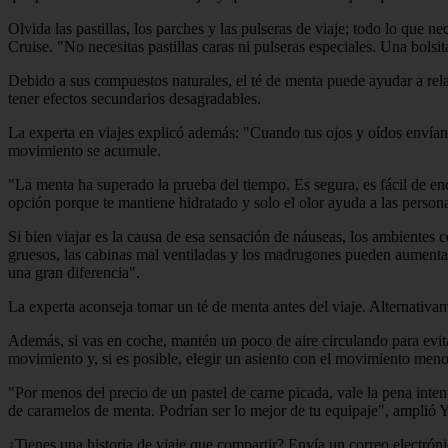
Olvida las pastillas, los parches y las pulseras de viaje; todo lo que 
Cruise. "No necesitas pastillas caras ni pulseras especiales. Una bols
Debido a sus compuestos naturales, el té de menta puede ayudar a rel
tener efectos secundarios desagradables.
La experta en viajes explicó además: "Cuando tus ojos y oídos envían
movimiento se acumule.
"La menta ha superado la prueba del tiempo. Es segura, es fácil de en
opción porque te mantiene hidratado y solo el olor ayuda a las person
Si bien viajar es la causa de esa sensación de náuseas, los ambientes
gruesos, las cabinas mal ventiladas y los madrugones pueden aumenta
una gran diferencia".
La experta aconseja tomar un té de menta antes del viaje. Alternativa
Además, si vas en coche, mantén un poco de aire circulando para evita
movimiento y, si es posible, elegir un asiento con el movimiento menos
"Por menos del precio de un pastel de carne picada, vale la pena intent
de caramelos de menta. Podrían ser lo mejor de tu equipaje", amplió 
¿Tienes una historia de viaje que compartir? Envía un correo electrón