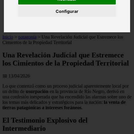
live
monumentos
Configurar
naturaleza
san
tenerife
Inicio
>
patagonia
>
Una Revelación Judicial que Estremece los
Cimientos de la Propiedad Territorial
Una Revelación Judicial que Estremece
los Cimientos de la Propiedad Territorial
📅 13/04/2026
Lo que comenzó como un proceso judicial aparentemente local por
un delito de
usurpación
en la provincia de Río Negro, derivó en
una confesión inesperada que ha encendido las alarmas sobre uno de
los temas más delicados y estratégicos para la nación:
la venta de
tierras patagónicas a intereses foráneos
.
El Testimonio Explosivo del
Intermediario