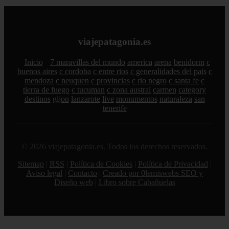
viajepatagonia.es
Inicio
7 maravillas del mundo
america
arena
benidorm
c
buenos aires
c cordoba
c entre rios
c generalidades del pais
c
mendoza
c neuquen
c provincias
c rio negro
c santa fe
c
tierra de fuego
c tucuman
c zona austral
carmen
category
destinos
gijon
lanzarote
live
monumentos
naturaleza
san
tenerife
© 2026 viajepatagonia.es. Todos los derechos reservados.
Sitemap
|
RSS
|
Política de Cookies
|
Política de Privacidad
|
Aviso legal
|
Contacto
|
Creado por 0lemiswebs SEO y
Diseño web
|
Libro sobre Cabañuelas