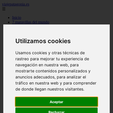
viajepatagonia.es
☰
Inicio
7 maravillas del mundo
america
arena
benidorm
Utilizamos cookies
c buenos aires
c cordoba
c entre rios
Usamos cookies y otras técnicas de
c generalidades del pais
rastreo para mejorar tu experiencia de
c mendoza
c neuquen
navegación en nuestra web, para
c provincias
mostrarte contenidos personalizados y
c rio negro
anuncios adecuados, para analizar el
c santa fe
c tierra de fuego
tráfico en nuestra web y para comprender
c tucuman
de donde llegan nuestros visitantes.
c zona austral
carmen
category
Aceptar
destinos
gijon
Rechazar
lanzarote