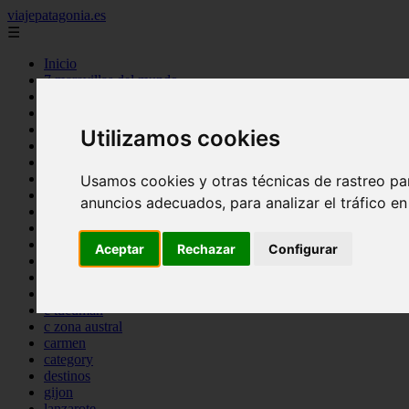
viajepatagonia.es
☰
Inicio
7 maravillas del mundo
america
arena
benidorm
Utilizamos cookies
c buenos aires
c cordoba
c entre rios
Usamos cookies y otras técnicas de rastreo pa
c generalidades del pais
anuncios adecuados, para analizar el tráfico e
c mendoza
c neuquen
c provincias
Aceptar
Rechazar
Configurar
c rio negro
c santa fe
c tierra de fuego
c tucuman
c zona austral
carmen
category
destinos
gijon
lanzarote