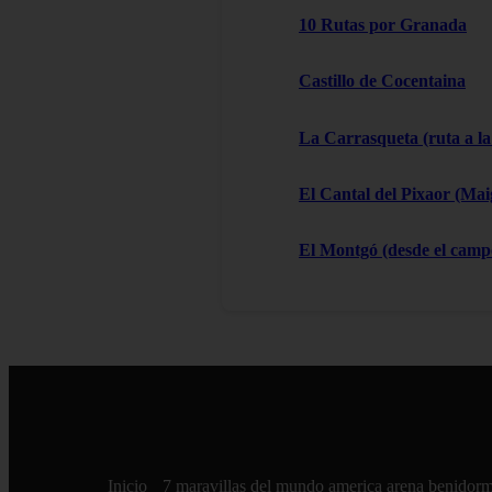
10 Rutas por Granada
Castillo de Cocentaina
La Carrasqueta (ruta a la
El Cantal del Pixaor (Ma
El Montgó (desde el campo
Inicio
7 maravillas del mundo
america
arena
benidor