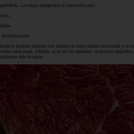
prenderla. La estepa patagónica se caracteriza por:
micas.
áridos.
a desertificación.
siología le permite subsistir con forrajes de baja calidad nutricional y r
vino tradicional. Además, al no ser un rumiante, su proceso digestivo
ncialmente más benigno.