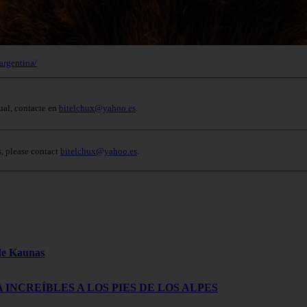
argentina/
ual, contacte en
bitelchux@yahoo.es
.
s, please contact
bitelchux@yahoo.es
.
 de Kaunas
 INCREÍBLES A LOS PIES DE LOS ALPES