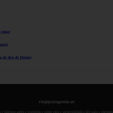
 cima)
igmó)
 de tiro de Dénia)
viajepatagonia.es
m
c buenos aires
c cordoba
c entre rios
c generalidades del pais
c mendo