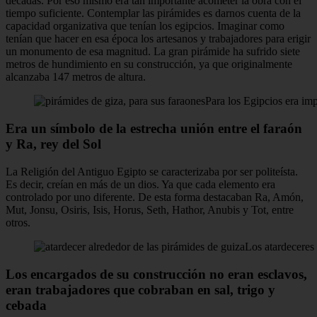
décadas. Por eso mismo era tan importante acometer la obra con el
tiempo suficiente. Contemplar las pirámides es darnos cuenta de la
capacidad organizativa que tenían los egipcios. Imaginar como
tenían que hacer en esa época los artesanos y trabajadores para erigir
un monumento de esa magnitud. La gran pirámide ha sufrido siete
metros de hundimiento en su construcción, ya que originalmente
alcanzaba 147 metros de altura.
Para los Egipcios era im
Era un símbolo de la estrecha unión entre el faraón
y Ra, rey del Sol
La Religión del Antiguo Egipto se caracterizaba por ser politeísta.
Es decir, creían en más de un dios. Ya que cada elemento era
controlado por uno diferente. De esta forma destacaban Ra, Amón,
Mut, Jonsu, Osiris, Isis, Horus, Seth, Hathor, Anubis y Tot, entre
otros.
Los atardeceres 
Los encargados de su construcción no eran esclavos,
eran trabajadores que cobraban en sal, trigo y
cebada