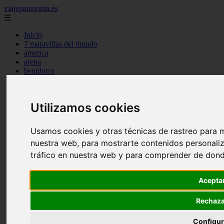
viajepatagonia.es
☰
Inicio
7 maravillas del mundo
america
arena
benidorm
c buenos aires
c cordoba
c entre rios
Utilizamos cookies
c generalidades del pais
c mendoza
c neuquen
Usamos cookies y otras técnicas de rastreo para 
c provincias
nuestra web, para mostrarte contenidos personaliz
c rio negro
c santa fe
tráfico en nuestra web y para comprender de donde
c tierra de fuego
c tucuman
c zona austral
Acepta
carmen
category
Rechaza
destinos
gijon
Configur
lanzarote