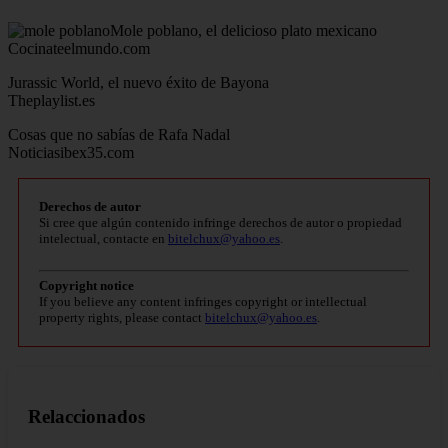
Mole poblano, el delicioso plato mexicano
Cocinateelmundo.com
Jurassic World, el nuevo éxito de Bayona
Theplaylist.es
Cosas que no sabías de Rafa Nadal
Noticiasibex35.com
Derechos de autor
Si cree que algún contenido infringe derechos de autor o propiedad
intelectual, contacte en
bitelchux@yahoo.es
.
Copyright notice
If you believe any content infringes copyright or intellectual
property rights, please contact
bitelchux@yahoo.es
.
Relaccionados