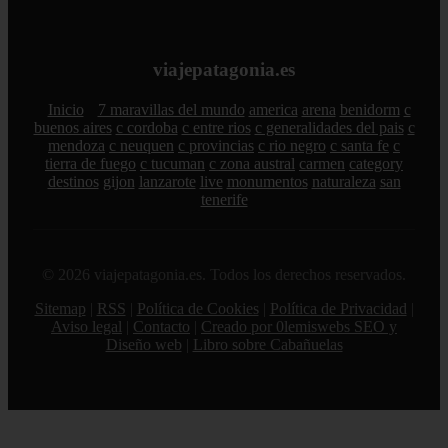
viajepatagonia.es
Inicio
7 maravillas del mundo
america
arena
benidorm
c
buenos aires
c cordoba
c entre rios
c generalidades del pais
c
mendoza
c neuquen
c provincias
c rio negro
c santa fe
c
tierra de fuego
c tucuman
c zona austral
carmen
category
destinos
gijon
lanzarote
live
monumentos
naturaleza
san
tenerife
© 2026 viajepatagonia.es. Todos los derechos reservados.
Sitemap
|
RSS
|
Política de Cookies
|
Política de Privacidad
|
Aviso legal
|
Contacto
|
Creado por 0lemiswebs SEO y
Diseño web
|
Libro sobre Cabañuelas