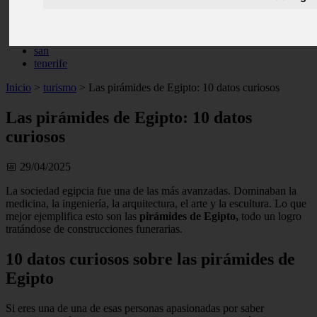
live
monumentos
naturaleza
san
tenerife
Inicio
>
turismo
>
Las pirámides de Egipto: 10 datos curiosos
Las pirámides de Egipto: 10 datos
curiosos
📅 29/04/2025
La sociedad egipcia fue una de las más avanzadas. Dominaban la
medicina, la ingeniería, la arquitectura, el arte y la escultura. Lo que
mejor ejemplifica esto son las
pirámides de Egipto,
todo un logro
tratándose de construcciones funerarias.
10 datos curiosos sobre las pirámides de
Egipto
Si eres una de una de esas personas apasionadas por saber