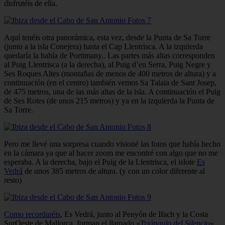
disfrutéis de ella.
Aquí tenéis otra panorámica, esta vez, desde la Punta de Sa Torre
(junto a la isla Conejera) hasta el Cap Llentrisca. A la izquierda
quedaría la bahía de Portimany.. Las partes más altas corresponden
al Puig Llentrisca (a la derecha), al Puig d’en Serra, Puig Negre y
Ses Roques Altes (montañas de menos de 400 metros de altura) y a
continuación (en el centro) también vemos Sa Talaia de Sant Josep,
de 475 metros, una de las más altas de la isla. A continuación el Puig
de Ses Rotes (de unos 215 metros) y ya en la izquierda la Punta de
Sa Torre.
Pero me llevé una sorpresa cuando visioné las fotos que había hecho
en la cámara ya que al hacer zoom me encontré con algo que no me
esperaba. A la derecha, bajo el Puig de la Llentrisca, el islote
Es
Vedrá
de unos 385 metros de altura. (y con un color diferente al
resto)
Como recordaréis
, Es Vedrá, junto al Penyón de Ifach y la Costa
SurOeste de Mallorca, forman el llamado «
Triángulo del Silencio
«.