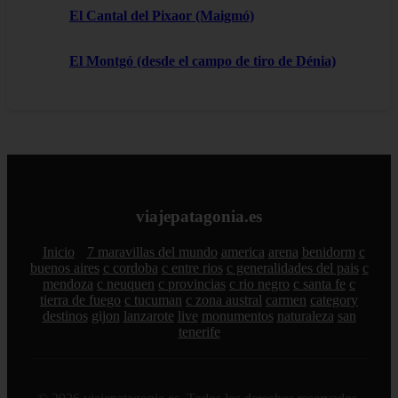
El Cantal del Pixaor (Maigmó)
El Montgó (desde el campo de tiro de Dénia)
viajepatagonia.es
Inicio
7 maravillas del mundo
america
arena
benidorm
c
buenos aires
c cordoba
c entre rios
c generalidades del pais
c
mendoza
c neuquen
c provincias
c rio negro
c santa fe
c
tierra de fuego
c tucuman
c zona austral
carmen
category
destinos
gijon
lanzarote
live
monumentos
naturaleza
san
tenerife