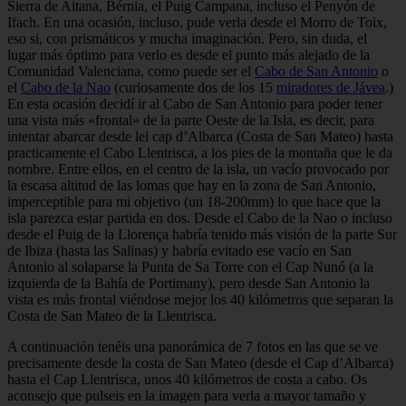
Sierra de Aitana, Bérnia, el Puig Campana, incluso el Penyón de
Ifach. En una ocasión, incluso, pude verla desde el Morro de Toix,
eso si, con prismáticos y mucha imaginación. Pero, sin duda, el
lugar más óptimo para verlo es desde el punto más alejado de la
Comunidad Valenciana, como puede ser el
Cabo de San Antonio
o
el
Cabo de la Nao
(curiosamente dos de los 15
miradores de Jávea
.)
En esta ocasión decidí ir al Cabo de San Antonio para poder tener
una vista más «frontal» de la parte Oeste de la Isla, es decir, para
intentar abarcar desde lel cap d’Albarca (Costa de San Mateo) hasta
practicamente el Cabo Llentrisca, a los pies de la montaña que le da
nombre. Entre ellos, en el centro de la isla, un vacío provocado por
la escasa altitud de las lomas que hay en la zona de San Antonio,
imperceptible para mi objetivo (un 18-200mm) lo que hace que la
isla parezca estar partida en dos. Desde el Cabo de la Nao o incluso
desde el Puig de la Llorença habría tenido más visión de la parte Sur
de Ibiza (hasta las Salinas) y habría evitado ese vacío en San
Antonio al solaparse la Punta de Sa Torre con el Cap Nunó (a la
izquierda de la Bahía de Portimany), pero desde San Antonio la
vista es más frontal viéndose mejor los 40 kilómetros que separan la
Costa de San Mateo de la Llentrisca.
A continuación tenéis una panorámica de 7 fotos en las que se ve
precisamente desde la costa de San Mateo (desde el Cap d’Albarca)
hasta el Cap Llentrisca, unos 40 kilómetros de costa a cabo. Os
aconsejo que pulseis en la imagen para verla a mayor tamaño y