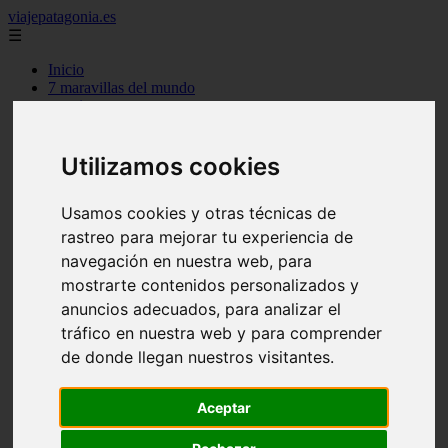
viajepatagonia.es
☰
Inicio
7 maravillas del mundo
america
arena
benidorm
c buenos aires
Utilizamos cookies
c cordoba
c entre rios
Usamos cookies y otras técnicas de
c generalidades del pais
c mendoza
rastreo para mejorar tu experiencia de
c neuquen
navegación en nuestra web, para
c provincias
mostrarte contenidos personalizados y
c rio negro
c santa fe
anuncios adecuados, para analizar el
c tierra de fuego
tráfico en nuestra web y para comprender
c tucuman
de donde llegan nuestros visitantes.
c zona austral
carmen
category
Aceptar
destinos
gijon
lanzarote