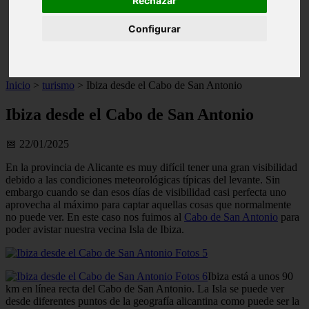
Rechazar
live
monumentos
Configurar
naturaleza
san
tenerife
Inicio
>
turismo
>
Ibiza desde el Cabo de San Antonio
Ibiza desde el Cabo de San Antonio
📅 22/01/2025
En la provincia de Alicante es muy difícil tener una gran visibilidad
debido a las condiciones meteorológicas típicas del levante. Sin
embargo cuando se dan esos días de visibilidad casi perfecta uno
aprovecha al máximo para captar aquellas cosas que normalmente
no puede ver. En este caso nos fuimos al
Cabo de San Antonio
para
poder avistar nuestra vecina Isla de Ibiza.
Ibiza está a unos 90
km en línea recta del Cabo de San Antonio. La Isla se puede ver
desde diferentes puntos de la geografía alicantina como puede ser la