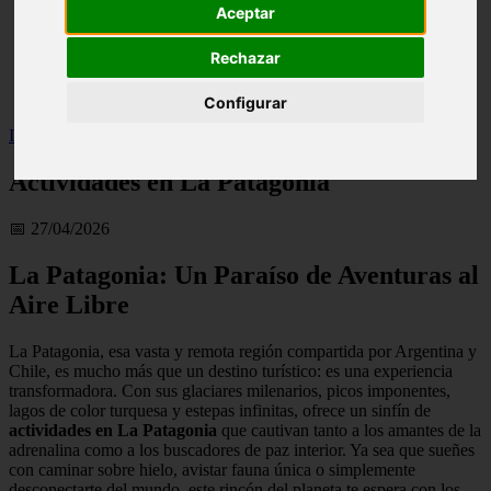
Aceptar
live
monumentos
Rechazar
naturaleza
san
tenerife
Configurar
Inicio
>
Actividades en La Patagonia
Actividades en La Patagonia
📅 27/04/2026
La Patagonia: Un Paraíso de Aventuras al
Aire Libre
La Patagonia, esa vasta y remota región compartida por Argentina y
Chile, es mucho más que un destino turístico: es una experiencia
transformadora. Con sus glaciares milenarios, picos imponentes,
lagos de color turquesa y estepas infinitas, ofrece un sinfín de
actividades en La Patagonia
que cautivan tanto a los amantes de la
adrenalina como a los buscadores de paz interior. Ya sea que sueñes
con caminar sobre hielo, avistar fauna única o simplemente
desconectarte del mundo, este rincón del planeta te espera con los