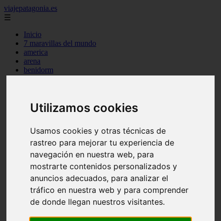
viajepatagonia.es
☰
Inicio
7 maravillas del mundo
america
arena
benidorm
c buenos aires
c cordoba
c entre rios
Utilizamos cookies
c generalidades del pais
c mendoza
c neuquen
Usamos cookies y otras técnicas de
c provincias
c rio negro
rastreo para mejorar tu experiencia de
c santa fe
navegación en nuestra web, para
c tierra de fuego
mostrarte contenidos personalizados y
c tucuman
c zona austral
anuncios adecuados, para analizar el
carmen
tráfico en nuestra web y para comprender
category
de donde llegan nuestros visitantes.
destinos
gijon
lanzarote