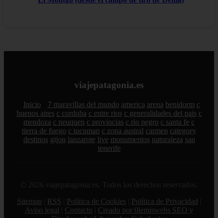
viajepatagonia.es
Inicio
7 maravillas del mundo
america
arena
benidorm
c
buenos aires
c cordoba
c entre rios
c generalidades del pais
c
mendoza
c neuquen
c provincias
c rio negro
c santa fe
c
tierra de fuego
c tucuman
c zona austral
carmen
category
destinos
gijon
lanzarote
live
monumentos
naturaleza
san
tenerife
© 2026 viajepatagonia.es. Todos los derechos reservados.
Sitemap
|
RSS
|
Política de Cookies
|
Política de Privacidad
|
Aviso legal
|
Contacto
|
Creado por 0lemiswebs SEO y