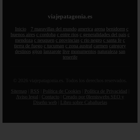
viajepatagonia.es
Inicio
7 maravillas del mundo
america
arena
benidorm
c
buenos aires
c cordoba
c entre rios
c generalidades del pais
c
mendoza
c neuquen
c provincias
c rio negro
c santa fe
c
tierra de fuego
c tucuman
c zona austral
carmen
category
destinos
gijon
lanzarote
live
monumentos
naturaleza
san
tenerife
© 2026 viajepatagonia.es. Todos los derechos reservados.
Sitemap
|
RSS
|
Política de Cookies
|
Política de Privacidad
|
Aviso legal
|
Contacto
|
Creado por 0lemiswebs SEO y
Diseño web
|
Libro sobre Cabañuelas