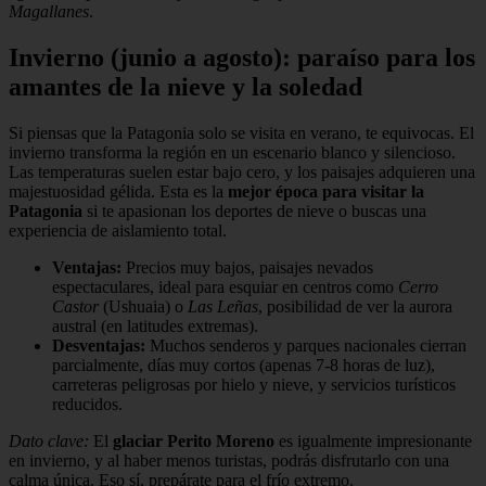
Magallanes
.
Invierno (junio a agosto): paraíso para los
amantes de la nieve y la soledad
Si piensas que la Patagonia solo se visita en verano, te equivocas. El
invierno transforma la región en un escenario blanco y silencioso.
Las temperaturas suelen estar bajo cero, y los paisajes adquieren una
majestuosidad gélida. Esta es la
mejor época para visitar la
Patagonia
si te apasionan los deportes de nieve o buscas una
experiencia de aislamiento total.
Ventajas:
Precios muy bajos, paisajes nevados
espectaculares, ideal para esquiar en centros como
Cerro
Castor
(Ushuaia) o
Las Leñas
, posibilidad de ver la aurora
austral (en latitudes extremas).
Desventajas:
Muchos senderos y parques nacionales cierran
parcialmente, días muy cortos (apenas 7-8 horas de luz),
carreteras peligrosas por hielo y nieve, y servicios turísticos
reducidos.
Dato clave:
El
glaciar Perito Moreno
es igualmente impresionante
en invierno, y al haber menos turistas, podrás disfrutarlo con una
calma única. Eso sí, prepárate para el frío extremo.