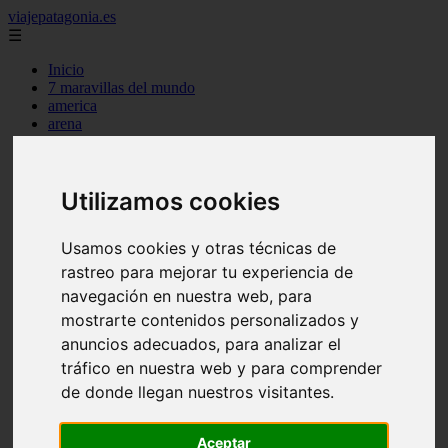
viajepatagonia.es
☰
Inicio
7 maravillas del mundo
america
arena
benidorm
c buenos aires
c cordoba
Utilizamos cookies
c entre rios
c generalidades del pais
c mendoza
Usamos cookies y otras técnicas de
c neuquen
c provincias
rastreo para mejorar tu experiencia de
c rio negro
navegación en nuestra web, para
c santa fe
mostrarte contenidos personalizados y
c tierra de fuego
c tucuman
anuncios adecuados, para analizar el
c zona austral
tráfico en nuestra web y para comprender
carmen
de donde llegan nuestros visitantes.
category
destinos
gijon
Aceptar
lanzarote