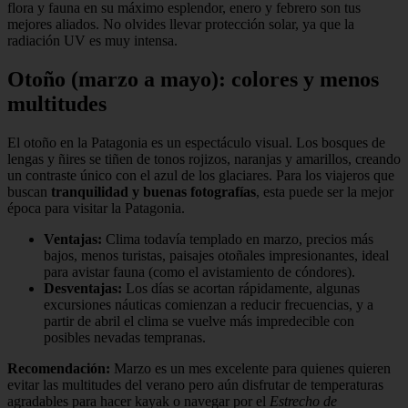
flora y fauna en su máximo esplendor, enero y febrero son tus
mejores aliados. No olvides llevar protección solar, ya que la
radiación UV es muy intensa.
Otoño (marzo a mayo): colores y menos
multitudes
El otoño en la Patagonia es un espectáculo visual. Los bosques de
lengas y ñires se tiñen de tonos rojizos, naranjas y amarillos, creando
un contraste único con el azul de los glaciares. Para los viajeros que
buscan
tranquilidad y buenas fotografías
, esta puede ser la mejor
época para visitar la Patagonia.
Ventajas:
Clima todavía templado en marzo, precios más
bajos, menos turistas, paisajes otoñales impresionantes, ideal
para avistar fauna (como el avistamiento de cóndores).
Desventajas:
Los días se acortan rápidamente, algunas
excursiones náuticas comienzan a reducir frecuencias, y a
partir de abril el clima se vuelve más impredecible con
posibles nevadas tempranas.
Recomendación:
Marzo es un mes excelente para quienes quieren
evitar las multitudes del verano pero aún disfrutar de temperaturas
agradables para hacer kayak o navegar por el
Estrecho de