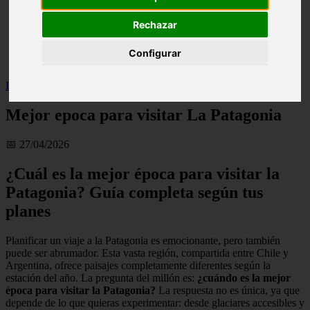
live
Rechazar
monumentos
naturaleza
san
Configurar
tenerife
Inicio
>
Mejor epoca para visitar La Patagonia
Mejor epoca para visitar La Patagonia
📅 27/04/2026
¿Cuál es la mejor época para visitar la
Patagonia? Guía completa según tus
planes
Planificar un viaje a la Patagonia es emocionante, pero también
puede ser abrumador. Esta vasta región, compartida entre Chile y
Argentina, ofrece paisajes completamente diferentes según la
estación del año. La pregunta del millón es:
¿cuándo es la mejor
época para visitar la Patagonia?
La respuesta no es única, ya que
depende de lo que quieras experimentar: desde glaciares accesibles y