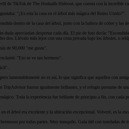
perfil de TikTok de The Hudnalls Hideout, que cuenta con la increíble c
eguntaba: "¿Es esta la casa en el árbol más mágica del Reino Unido?".
ida dentro de la casa del árbol, junto con la bañera de cobre y las área
 duda apreciarían despertar cada día. El pie de foto decía: "Escondid
edes dos. Llévalo más lejos con una cena privada bajo los árboles, o relá
más de 90,000 "me gusta".
 exclamó: "Eso se ve tan hermoso".
cil".
ero lamentablemente no es así, lo que significa que aquellos con amigos
en TripAdvisor fueron igualmente brillantes, y el refugio presume de una 
gico. Toda la experiencia fue brillante de principio a fin, con cada p
en el árbol era excelente y la ubicación excepcional. Volveré, es la esc
 hermosos por todas partes. Muy tranquilo. Guía útil con toneladas de