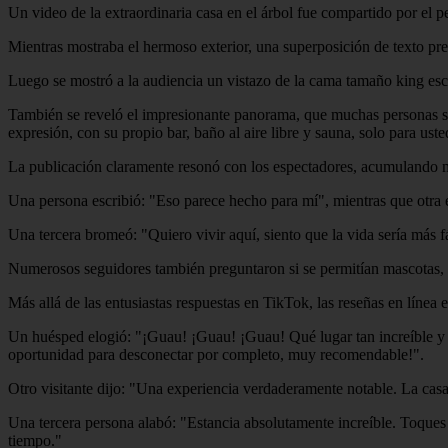
Un video de la extraordinaria casa en el árbol fue compartido por el 
Mientras mostraba el hermoso exterior, una superposición de texto pr
Luego se mostró a la audiencia un vistazo de la cama tamaño king escond
También se reveló el impresionante panorama, que muchas personas sin
expresión, con su propio bar, baño al aire libre y sauna, solo para ust
La publicación claramente resonó con los espectadores, acumulando 
Una persona escribió: "Eso parece hecho para mí", mientras que otra
Una tercera bromeó: "Quiero vivir aquí, siento que la vida sería más fá
Numerosos seguidores también preguntaron si se permitían mascotas, p
Más allá de las entusiastas respuestas en TikTok, las reseñas en línea 
Un huésped elogió: "¡Guau! ¡Guau! ¡Guau! Qué lugar tan increíble y má
oportunidad para desconectar por completo, muy recomendable!".
Otro visitante dijo: "Una experiencia verdaderamente notable. La casa 
Una tercera persona alabó: "Estancia absolutamente increíble. Toques
tiempo."