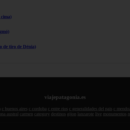
 cima)
igmó)
 de tiro de Dénia)
viajepatagonia.es
m
c buenos aires
c cordoba
c entre rios
c generalidades del pais
c mendo
ona austral
carmen
category
destinos
gijon
lanzarote
live
monumentos
n