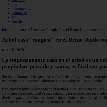
live
monumentos
naturaleza
san
tenerife
Inicio
>
turismo
>
Árbol casa ''mágica'' en el Reino Unido con bar priv
Árbol casa ''mágica'' en el Reino Unido con
📅 13/10/2025
La impresionante casa en el árbol es un ref
propio bar privado y sauna, es fácil ver po
Sin duda, innumerables personas soñaron de niños con tener su propia c
denominado la "casa en el árbol más encantadora del Reino Unido".
Esta lujosa y privada escapada en el Reino Unido, solo para adultos,
como área de excepcional belleza natural. Esta notable casa en el árbo
diseñado para dos visitantes, cuenta con una bañera de cobre al aire 
aire libre con fogata, barbacoa y horno de leña DeliVita.