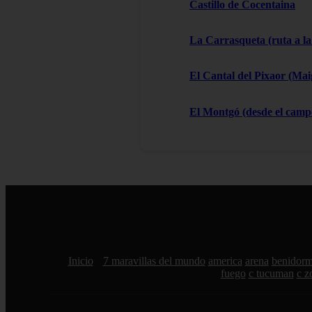
Castillo de Cocentaina
La Carrasqueta (ruta a la
El Cantal del Pixaor (Ma
El Montgó (desde el campo
Inicio
7 maravillas del mundo
america
arena
benidor
fuego
c tucuman
c z