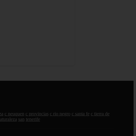
za
c neuquen
c provincias
c rio negro
c santa fe
c tierra de
aturaleza
san
tenerife