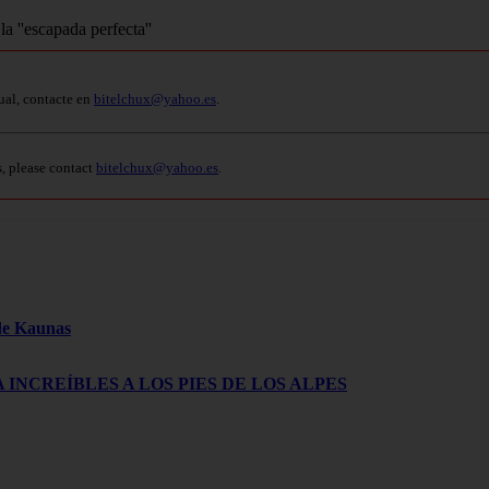
ual, contacte en
bitelchux@yahoo.es
.
s, please contact
bitelchux@yahoo.es
.
 de Kaunas
 INCREÍBLES A LOS PIES DE LOS ALPES