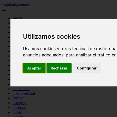
viajepatagonia.es
☰
Inicio
7 maravillas del mundo
america
arena
Utilizamos cookies
benidorm
c buenos aires
c cordoba
Usamos cookies y otras técnicas de rastreo pa
c entre rios
anuncios adecuados, para analizar el tráfico e
c generalidades del pais
c mendoza
c neuquen
Aceptar
Rechazar
Configurar
c provincias
c rio negro
c santa fe
c tierra de fuego
c tucuman
c zona austral
carmen
category
destinos
gijon
lanzarote