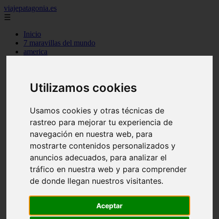
viajepatagonia.es
☰
Inicio
7 maravillas del mundo
america
arena
benidorm
c buenos aires
Utilizamos cookies
c cordoba
c entre rios
c generalidades del pais
Usamos cookies y otras técnicas de
c mendoza
rastreo para mejorar tu experiencia de
c neuquen
c provincias
navegación en nuestra web, para
c rio negro
mostrarte contenidos personalizados y
c santa fe
anuncios adecuados, para analizar el
c tierra de fuego
c tucuman
tráfico en nuestra web y para comprender
c zona austral
de donde llegan nuestros visitantes.
carmen
category
destinos
Aceptar
gijon
lanzarote