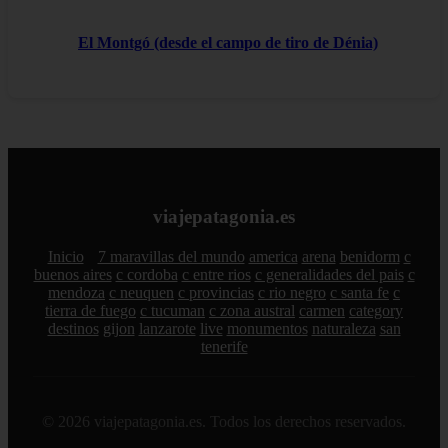
El Montgó (desde el campo de tiro de Dénia)
viajepatagonia.es
Inicio
7 maravillas del mundo
america
arena
benidorm
c
buenos aires
c cordoba
c entre rios
c generalidades del pais
c
mendoza
c neuquen
c provincias
c rio negro
c santa fe
c
tierra de fuego
c tucuman
c zona austral
carmen
category
destinos
gijon
lanzarote
live
monumentos
naturaleza
san
tenerife
© 2026 viajepatagonia.es. Todos los derechos reservados.