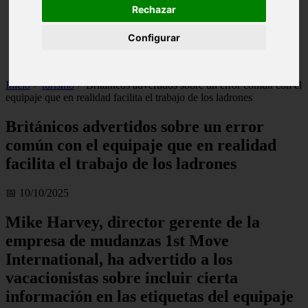
Rechazar
live
monumentos
naturaleza
Configurar
san
tenerife
Inicio
>
turismo
>
Británicos advertidos sobre un error común con el
equipaje que en realidad facilita el trabajo de los ladrones
Británicos advertidos sobre un error
común con el equipaje que en realidad
facilita el trabajo de los ladrones
📅 10/10/2025
Mike Harvey, director gerente de la
empresa de mudanzas 1st Move
International, ha advertido a los
vacacionistas sobre incluir cierta
información en las etiquetas del equipaje