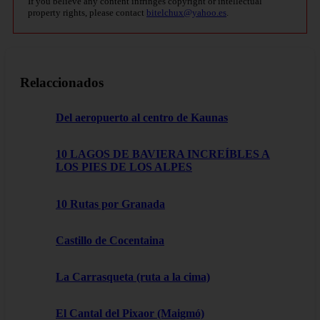
If you believe any content infringes copyright or intellectual
property rights, please contact
bitelchux@yahoo.es
.
Relaccionados
Del aeropuerto al centro de Kaunas
10 LAGOS DE BAVIERA INCREÍBLES A
LOS PIES DE LOS ALPES
10 Rutas por Granada
Castillo de Cocentaina
La Carrasqueta (ruta a la cima)
El Cantal del Pixaor (Maigmó)