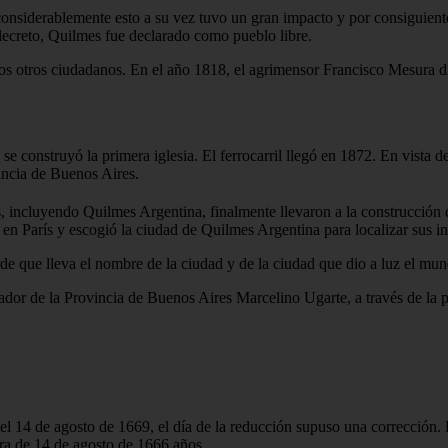
considerablemente esto a su vez tuvo un gran impacto y por consiguient
decreto, Quilmes fue declarado como pueblo libre.
a los otros ciudadanos. En el año 1818, el agrimensor Francisco Mesura
e construyó la primera iglesia. El ferrocarril llegó en 1872. En vista de
vincia de Buenos Aires.
s, incluyendo Quilmes Argentina, finalmente llevaron a la construcción 
París y escogió la ciudad de Quilmes Argentina para localizar sus ins
de que lleva el nombre de la ciudad y de la ciudad que dio a luz el mun
ador de la Provincia de Buenos Aires Marcelino Ugarte, a través de la p
 el 14 de agosto de 1669, el día de la reducción supuso una corrección.
era de 14 de agosto de 1666 años.