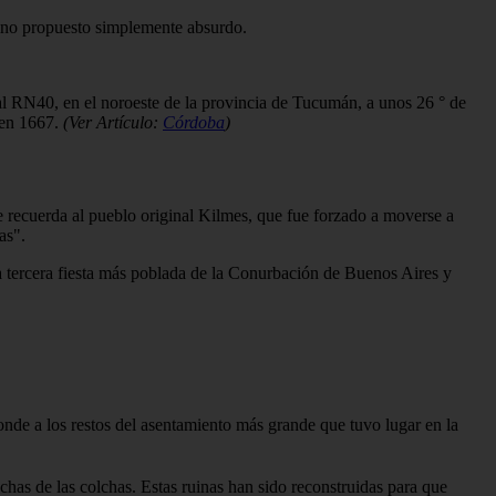
mino propuesto simplemente absurdo.
ual RN40, en el noroeste de la provincia de Tucumán, a unos 26 ° de
 en 1667.
(Ver Artículo:
Córdoba
)
re recuerda al pueblo original Kilmes, que fue forzado a moverse a
as".
 tercera fiesta más poblada de la Conurbación de Buenos Aires y
nde a los restos del asentamiento más grande que tuvo lugar en la
lchas de las colchas. Estas ruinas han sido reconstruidas para que