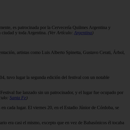
ente, es patrocinada por la Cervecería Quilmes Argentina y
ta ciudad y toda Argentina.
(Ver Artículo:
Argentina
)
entación, artistas como Luis Alberto Spinetta, Gustavo Cerati, Árbol,
4, tuvo lugar la segunda edición del festival con un notable
tival fue lanzado sin un patrocinador, y el lugar fue ocupado por
ículo:
Santa Fe
)
en cada lugar. El viernes 20, en el Estadio Júnior de Córdoba, se
rario era casi el mismo, excepto que en vez de Babasónicos él tocaba