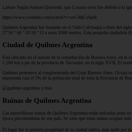
Lafone Según Samuel Quevedo, que Lozano error fue debido a la ignora
https://www.youtube.com/watch?v=ovCMjCe6pfk
Quilmes Argentina fue fundado en el Valle Calchaquí a fines del siglo
27'50 ° 66 ° 05'20 ° O a unos 2000 metros. Esta pequeña ciudadela (M
Ciudad de Quilmes Argentina
Está ubicado en el sureste de la conurbación de Buenos Aires, en la co
1.200 km a pie de la provincia de Tucumán, en el siglo XVII. El nombr
Quilmes pertenece al conglomerado del Gran Buenos Aires. Ocupa un 
representa casi el 5% de la población total de toda la Provincia de Bu
Ruinas de Quilmes Argentina
Las maravillosas ruinas de Quilmes Argentina están ubicadas justo en
época precolombina de ese país. Se sabe que estas ruinas ocupan más de
El lugar fue la primera propiedad de la ciudad nativa, más tarde por l