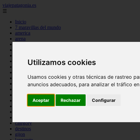
viajepatagonia.es
☰
Inicio
7 maravillas del mundo
america
arena
benidorm
c buenos aires
c cordoba
Utilizamos cookies
c entre rios
c generalidades del pais
c mendoza
Usamos cookies y otras técnicas de rastreo pa
c neuquen
c provincias
anuncios adecuados, para analizar el tráfico e
c rio negro
c santa fe
Aceptar
Rechazar
Configurar
c tierra de fuego
c tucuman
c zona austral
carmen
category
destinos
gijon
lanzarote