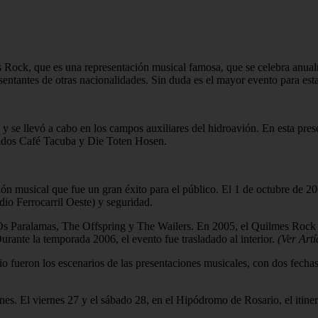
Rock, que es una representación musical famosa, que se celebra anualm
esentantes de otras nacionalidades. Sin duda es el mayor evento para es
y se llevó a cabo en los campos auxiliares del hidroavión. En esta pres
vitados Café Tacuba y Die Toten Hosen.
ón musical que fue un gran éxito para el público. El 1 de octubre de 200
dio Ferrocarril Oeste) y seguridad.
Paralamas, The Offspring y The Wailers. En 2005, el Quilmes Rock Fes
rante la temporada 2006, el evento fue trasladado al interior.
(Ver Art
 fueron los escenarios de las presentaciones musicales, con dos fechas 
es. El viernes 27 y el sábado 28, en el Hipódromo de Rosario, el itine