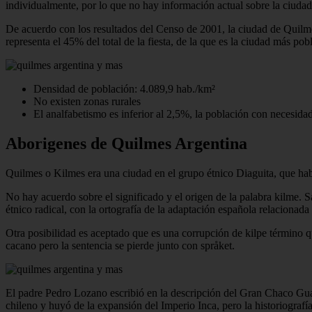
individualmente, por lo que no hay información actual sobre la ciuda
De acuerdo con los resultados del Censo de 2001, la ciudad de Quilm
representa el 45% del total de la fiesta, de la que es la ciudad más pob
Densidad de población: 4.089,9 hab./km²
No existen zonas rurales
El analfabetismo es inferior al 2,5%, la población con necesidad
Aborigenes de Quilmes Argentina
Quilmes o Kilmes era una ciudad en el grupo étnico Diaguita, que habi
No hay acuerdo sobre el significado y el origen de la palabra kilme.
étnico radical, con la ortografía de la adaptación española relacionada
Otra posibilidad es aceptado que es una corrupción de kilpe término qu
cacano pero la sentencia se pierde junto con språket.
El padre Pedro Lozano escribió en la descripción del Gran Chaco Guala
chileno y huyó de la expansión del Imperio Inca, pero la historiograf