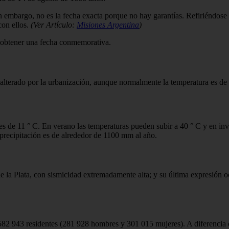
in embargo, no es la fecha exacta porque no hay garantías. Refiriéndos
con ellos.
(Ver Artículo:
Misiones Argentina
)
a obtener una fecha conmemorativa.
terado por la urbanización, aunque normalmente la temperatura es de d
es de 11 ° C. En verano las temperaturas pueden subir a 40 ° C y en in
 precipitación es de alrededor de 1100 mm al año.
o de la Plata, con sismicidad extremadamente alta; y su última expresión
 582 943 residentes (281 928 hombres y 301 015 mujeres). A diferencia d