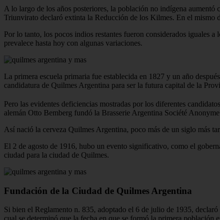
A lo largo de los años posteriores, la población no indígena aumentó 
Triunvirato declaró extinta la Reducción de los Kilmes. En el mismo 
Por lo tanto, los pocos indios restantes fueron considerados iguales 
prevalece hasta hoy con algunas variaciones.
La primera escuela primaria fue establecida en 1827 y un año después s
candidatura de Quilmes Argentina para ser la futura capital de la Pro
Pero las evidentes deficiencias mostradas por los diferentes candidato
alemán Otto Bemberg fundó la Brasserie Argentina Société Anonyme en 
Así nació la cerveza Quilmes Argentina, poco más de un siglo más tar
El 2 de agosto de 1916, hubo un evento significativo, como el gobern
ciudad para la ciudad de Quilmes.
Fundación de la Ciudad de Quilmes Argentina
Si bien el Reglamento n. 835, adoptado el 6 de julio de 1935, declaró
cual se determinó que la fecha en que se formó la primera población 