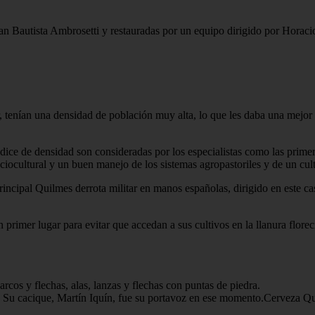
 Bautista Ambrosetti y restauradas por un equipo dirigido por Horacio D
r, tenían una densidad de población muy alta, lo que les daba una mejor
índice de densidad son consideradas por los especialistas como las prim
ociocultural y un buen manejo de los sistemas agropastoriles y de un cu
ncipal Quilmes derrota militar en manos españolas, dirigido en este cas
primer lugar para evitar que accedan a sus cultivos en la llanura flore
cos y flechas, alas, lanzas y flechas con puntas de piedra.
. Su cacique, Martín Iquín, fue su portavoz en ese momento.Cerveza Q