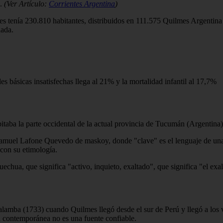
d.
(Ver Artículo:
Corrientes Argentina
)
es tenía 230.810 habitantes, distribuidos en 111.575 Quilmes Argenti
lada.
es básicas insatisfechas llega al 21% y la mortalidad infantil al 17,7%
taba la parte occidental de la actual provincia de Tucumán (Argentina)
 Samuel Lafone Quevedo de maskoy, donde "clave" es el lenguaje de una 
 con su etimología.
echua, que significa "activo, inquieto, exaltado", que significa "el ex
mba (1733) cuando Quilmes llegó desde el sur de Perú y llegó a los val
ía contemporánea no es una fuente confiable.