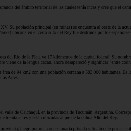
ncia del ámbito territorial de las cuales tenía incas y cree que el ca
 XV. Su población principal (en ruinas) se encuentra al oeste de la act
arka) ubicada en el cerro Alto del Rey fue destruida por los españoles
sta del Río de la Plata ya 17 kilómetros de la capital federal. Su nomb
e viene de la lengua cacan, ahora desapareció y significar "entre colin
área de 94 km2 con una población cercana a 583.000 habitantes. Es la
enos Aires.
 el valle de Calchaquí, en la provincia de Tucumán, Argentina. Correspo
 treinta acres y están ubicadas al pie de la colina Alto del Rey.
a provincia, luego por una concesionaria privada y finalmente por las co