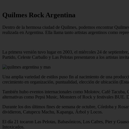
Quilmes Rock Argentina
Dentro de la hermosa ciudad de Quilmes, podemos encontrar Quilmes 
realizada en Argentina. Ella llama tanto artistas argentinos como repr
La primera versión tuvo lugar en 2003, el miércoles 24 de septiembre, 
Partido, Celeste Carballo y Las Pelotas presentaron a los artistas in
Una amplia variedad de estilos puso fin al nacimiento de una producci
crecimiento en organización, puntualidad, elección de ubicación (Esta
También hubo eventos internacionales como Molotov, Café Tacuba, Os 
alternativas como Pepsi Music, Monsters of Rock y festivales BUE. Du
Durante los dos últimos fines de semana de octubre, Córdoba y Rosario
dividieron, Catupecu Machu, Kapanga, Árbol y Locos.
El día 21 tocaron Las Pelotas, Babasónicos, Los Cafres, Pier y Guason
Intoxicados.