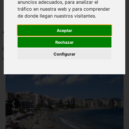
anuncios adecuados, para analizar el
monumentos
tráfico en nuestra web y para comprender
naturaleza
de donde llegan nuestros visitantes.
san
tenerife
Aceptar
Viajes a la Patagonia
Rechazar
Blog sobre la Patagonia en particular y sobre turismo en general
Configurar
Mostrando 1 - 24 de 477 artículos
❮
❯