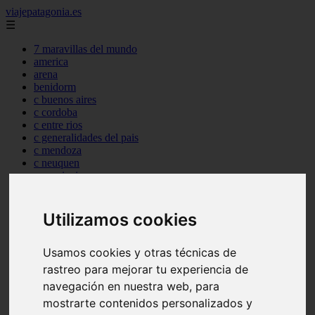
viajepatagonia.es
☰
7 maravillas del mundo
america
arena
benidorm
c buenos aires
c cordoba
c entre rios
c generalidades del pais
c mendoza
c neuquen
c provincias
c rio negro
c santa fe
c tierra de fuego
Utilizamos cookies
c tucuman
c zona austral
Usamos cookies y otras técnicas de
carmen
category
rastreo para mejorar tu experiencia de
destinos
navegación en nuestra web, para
gijon
mostrarte contenidos personalizados y
lanzarote
live