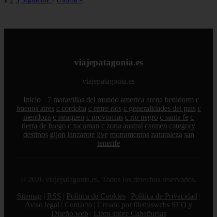
viajepatagonia.es
viajepatagonia.es
Inicio
7 maravillas del mundo
america
arena
benidorm
c
buenos aires
c cordoba
c entre rios
c generalidades del pais
c
mendoza
c neuquen
c provincias
c rio negro
c santa fe
c
tierra de fuego
c tucuman
c zona austral
carmen
category
destinos
gijon
lanzarote
live
monumentos
naturaleza
san
tenerife
© 2026 viajepatagonia.es. Todos los derechos reservados.
Sitemap
|
RSS
|
Política de Cookies
|
Política de Privacidad
|
Aviso legal
|
Contacto
|
Creado por 0lemiswebs SEO y
Diseño web
|
Libro sobre Cabañuelas