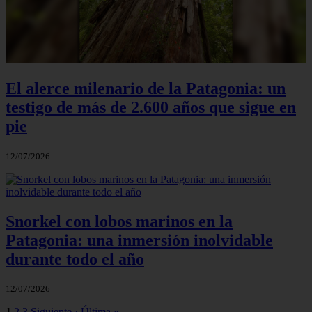
El alerce milenario de la Patagonia: un
testigo de más de 2.600 años que sigue en
pie
12/07/2026
Snorkel con lobos marinos en la
Patagonia: una inmersión inolvidable
durante todo el año
12/07/2026
1
2
3
Siguiente ›
Última »