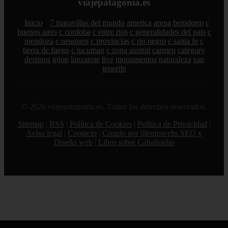
viajepatagonia.es
Inicio
7 maravillas del mundo
america
arena
benidorm
c
buenos aires
c cordoba
c entre rios
c generalidades del pais
c
mendoza
c neuquen
c provincias
c rio negro
c santa fe
c
tierra de fuego
c tucuman
c zona austral
carmen
category
destinos
gijon
lanzarote
live
monumentos
naturaleza
san
tenerife
© 2026 viajepatagonia.es. Todos los derechos reservados.
Sitemap
|
RSS
|
Política de Cookies
|
Política de Privacidad
|
Aviso legal
|
Contacto
|
Creado por 0lemiswebs SEO y
Diseño web
|
Libro sobre Cabañuelas