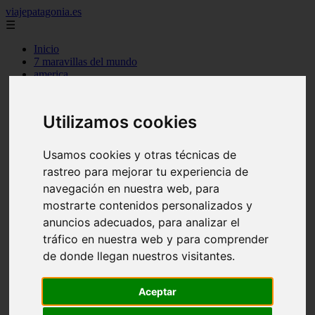
viajepatagonia.es
☰
Inicio
7 maravillas del mundo
america
arena
benidorm
c buenos aires
Utilizamos cookies
c cordoba
c entre rios
c generalidades del pais
Usamos cookies y otras técnicas de
c mendoza
rastreo para mejorar tu experiencia de
c neuquen
navegación en nuestra web, para
c provincias
c rio negro
mostrarte contenidos personalizados y
c santa fe
anuncios adecuados, para analizar el
c tierra de fuego
tráfico en nuestra web y para comprender
c tucuman
c zona austral
de donde llegan nuestros visitantes.
carmen
category
destinos
Aceptar
gijon
lanzarote