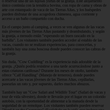
o reservar una de las lujosas yurtas de la granja. Este alojamiento
único continúa con la temática bovina, con ropa de cama y obras de
arte con estampado de vaca de las Tierras Altas, y los huéspedes
pueden disfrutar de una acogedora chimenea, agua corriente y
acceso a un baño compartido con ducha.
En el campo junto al camping, a veces se ven algunas de las vacas
más jóvenes de las Tierras Altas pastando y deambulando, y según
la granja, a menudo están "esperando un buen rascado en la
barbilla". Los visitantes también pueden acceder al establo de las
vacas, cuando no se realizan experiencias, para conocerlas, y
también hay una zona boscosa donde puedes conocer las cabras de
la granja.
Sin duda, "Cow Cuddling" es la experiencia más adorable de la
granja. ¿Quién podría resistirse a una tarde acurrucándose junto a
estas criaturas cariñosas? Durante los meses de otoño, también
ofrece "Calf Handling" (Manejo de terneros), donde puedes
acercarte a las vacas jóvenes de las Tierras Altas, cepillarlas,
pasearlas un rato y, por supuesto, darles muchos abrazos.
También hay un "Cow Safari and Wildlife Tour" (Safari de vacas y
tour de vida silvestre), donde te llevarán por el lugar en un colorido
autobús, con la oportunidad de alimentar a la manada desde la
seguridad de un remolque. Los visitantes también pueden reservar
"Herd it on the Grapevine" (Escúchalo en la vid), que incluye una