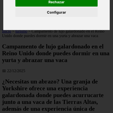
Rechazar
live
monumentos
Configurar
naturaleza
san
tenerife
Inicio
>
turismo
>
Campamento de lujo galardonado en el Reino
Unido donde puedes dormir en una yurta y abrazar una vaca
Campamento de lujo galardonado en el
Reino Unido donde puedes dormir en una
yurta y abrazar una vaca
📅 22/12/2025
¿Necesitas un abrazo? Una granja de
Yorkshire ofrece una experiencia
galardonada donde puedes acurrucarte
junto a una vaca de las Tierras Altas,
además de una experiencia única de