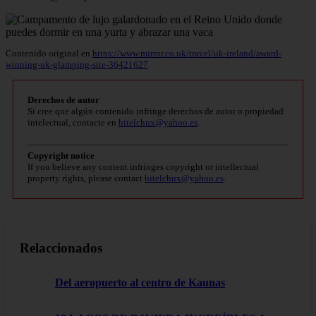
Contenido original en
https://www.mirror.co.uk/travel/uk-ireland/award-
winning-uk-glamping-site-36421627
Derechos de autor
Si cree que algún contenido infringe derechos de autor o propiedad
intelectual, contacte en
bitelchux@yahoo.es
.
Copyright notice
If you believe any content infringes copyright or intellectual
property rights, please contact
bitelchux@yahoo.es
.
Relaccionados
Del aeropuerto al centro de Kaunas