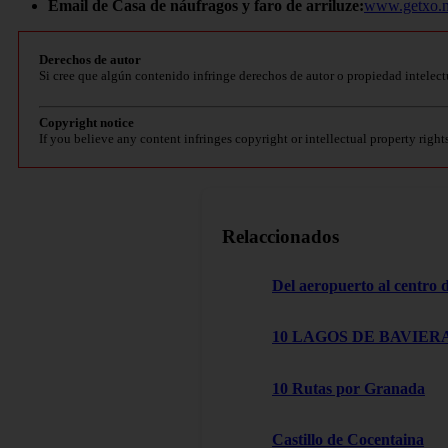
Email de Casa de náufragos y faro de arriluze:
www.getxo.n
Derechos de autor
Si cree que algún contenido infringe derechos de autor o propiedad intelect
Copyright notice
If you believe any content infringes copyright or intellectual property right
Relaccionados
Del aeropuerto al centro
10 LAGOS DE BAVIERA
10 Rutas por Granada
Castillo de Cocentaina