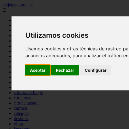
viajepatagonia.es
☰
Inicio
7 maravillas del mundo
america
Utilizamos cookies
arena
benidorm
c buenos aires
Usamos cookies y otras técnicas de rastreo pa
c cordoba
anuncios adecuados, para analizar el tráfico e
c entre rios
c generalidades del pais
c mendoza
Aceptar
Rechazar
Configurar
c neuquen
c provincias
c rio negro
c santa fe
c tierra de fuego
c tucuman
c zona austral
carmen
category
destinos
gijon
lanzarote