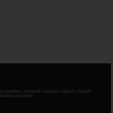
za
c neuquen
c provincias
c rio negro
c santa fe
c tierra de
aturaleza
san
tenerife