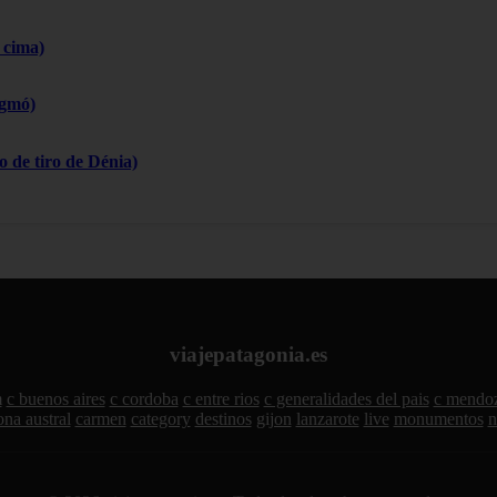
 cima)
igmó)
 de tiro de Dénia)
viajepatagonia.es
m
c buenos aires
c cordoba
c entre rios
c generalidades del pais
c mendo
ona austral
carmen
category
destinos
gijon
lanzarote
live
monumentos
n