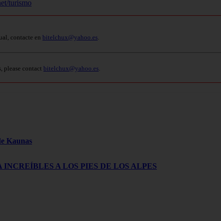
et/turismo
ual, contacte en
bitelchux@yahoo.es
.
s, please contact
bitelchux@yahoo.es
.
 de Kaunas
 INCREÍBLES A LOS PIES DE LOS ALPES