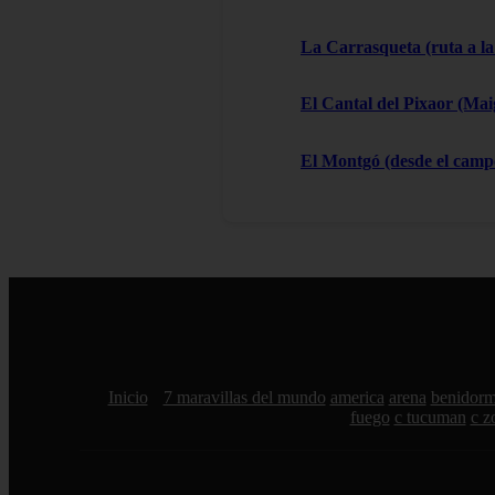
La Carrasqueta (ruta a la
El Cantal del Pixaor (Ma
El Montgó (desde el campo
Inicio
7 maravillas del mundo
america
arena
benidor
fuego
c tucuman
c z