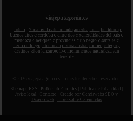
viajepatagonia.es
Inicio
7 maravillas del mundo
america
arena
benidorm
c
buenos aires
c cordoba
c entre rios
c generalidades del pais
c
mendoza
c neuquen
c provincias
c rio negro
c santa fe
c
tierra de fuego
c tucuman
c zona austral
carmen
category
destinos
gijon
lanzarote
live
monumentos
naturaleza
san
tenerife
© 2026 viajepatagonia.es. Todos los derechos reservados.
Sitemap
|
RSS
|
Política de Cookies
|
Política de Privacidad
|
Aviso legal
|
Contacto
|
Creado por 0lemiswebs SEO y
Diseño web
|
Libro sobre Cabañuelas