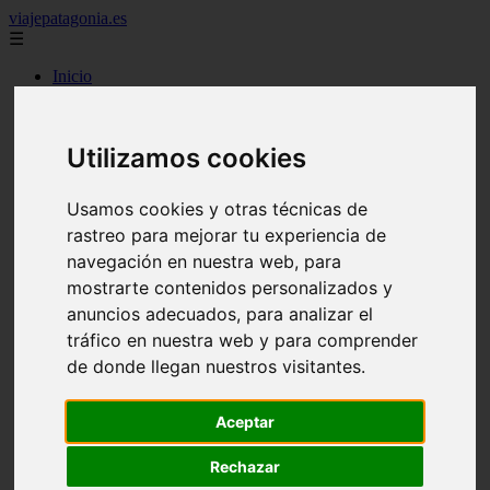
viajepatagonia.es
☰
Inicio
7 maravillas del mundo
america
arena
Utilizamos cookies
benidorm
c buenos aires
c cordoba
Usamos cookies y otras técnicas de
c entre rios
c generalidades del pais
rastreo para mejorar tu experiencia de
c mendoza
navegación en nuestra web, para
c neuquen
mostrarte contenidos personalizados y
c provincias
c rio negro
anuncios adecuados, para analizar el
c santa fe
tráfico en nuestra web y para comprender
c tierra de fuego
de donde llegan nuestros visitantes.
c tucuman
c zona austral
carmen
Aceptar
category
destinos
Rechazar
gijon
lanzarote