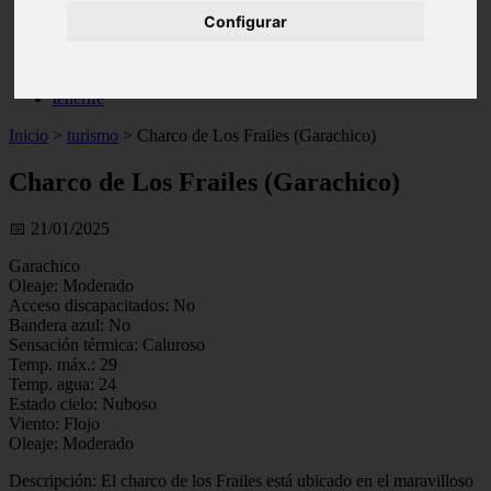
live
Configurar
monumentos
naturaleza
san
tenerife
Inicio
>
turismo
>
Charco de Los Frailes (Garachico)
Charco de Los Frailes (Garachico)
📅 21/01/2025
Garachico
Oleaje: Moderado
Acceso discapacitados: No
Bandera azul: No
Sensación térmica: Caluroso
Temp. máx.: 29
Temp. agua: 24
Estado cielo: Nuboso
Viento: Flojo
Oleaje: Moderado
Descripción: El charco de los Frailes está ubicado en el maravilloso