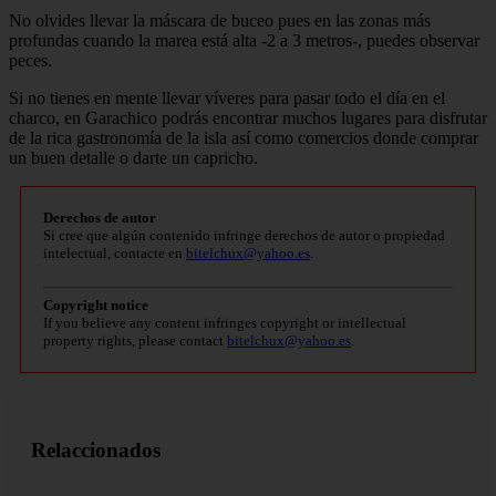
No olvides llevar la máscara de buceo pues en las zonas más
profundas cuando la marea está alta -2 a 3 metros-, puedes observar
peces.
Si no tienes en mente llevar víveres para pasar todo el día en el
charco, en Garachico podrás encontrar muchos lugares para disfrutar
de la rica gastronomía de la isla así como comercios donde comprar
un buen detalle o darte un capricho.
Derechos de autor
Si cree que algún contenido infringe derechos de autor o propiedad
intelectual, contacte en
bitelchux@yahoo.es
.
Copyright notice
If you believe any content infringes copyright or intellectual
property rights, please contact
bitelchux@yahoo.es
.
Relaccionados