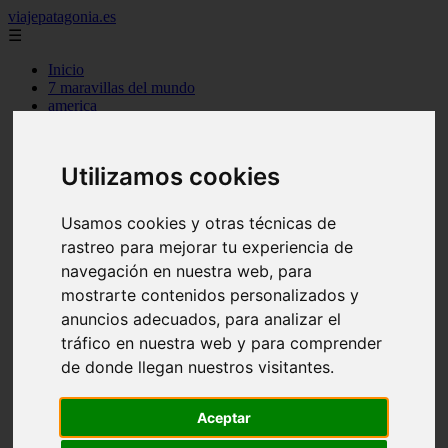
viajepatagonia.es
☰
Inicio
7 maravillas del mundo
america
arena
benidorm
c buenos aires
Utilizamos cookies
c cordoba
c entre rios
c generalidades del pais
Usamos cookies y otras técnicas de
c mendoza
rastreo para mejorar tu experiencia de
c neuquen
c provincias
navegación en nuestra web, para
c rio negro
mostrarte contenidos personalizados y
c santa fe
anuncios adecuados, para analizar el
c tierra de fuego
c tucuman
tráfico en nuestra web y para comprender
c zona austral
de donde llegan nuestros visitantes.
carmen
category
destinos
Aceptar
gijon
lanzarote