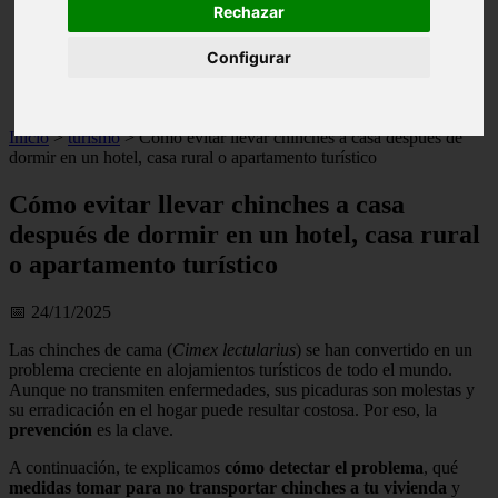
Rechazar
live
monumentos
Configurar
naturaleza
san
tenerife
Inicio
>
turismo
>
Cómo evitar llevar chinches a casa después de
dormir en un hotel, casa rural o apartamento turístico
Cómo evitar llevar chinches a casa
después de dormir en un hotel, casa rural
o apartamento turístico
📅 24/11/2025
Las chinches de cama (
Cimex lectularius
) se han convertido en un
problema creciente en alojamientos turísticos de todo el mundo.
Aunque no transmiten enfermedades, sus picaduras son molestas y
su erradicación en el hogar puede resultar costosa. Por eso, la
prevención
es la clave.
A continuación, te explicamos
cómo detectar el problema
, qué
medidas tomar para no transportar chinches a tu vivienda
y