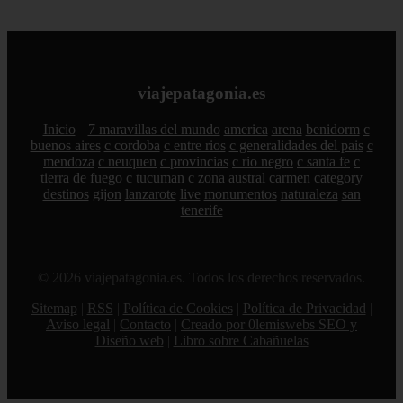
viajepatagonia.es
Inicio
7 maravillas del mundo
america
arena
benidorm
c
buenos aires
c cordoba
c entre rios
c generalidades del pais
c
mendoza
c neuquen
c provincias
c rio negro
c santa fe
c
tierra de fuego
c tucuman
c zona austral
carmen
category
destinos
gijon
lanzarote
live
monumentos
naturaleza
san
tenerife
© 2026 viajepatagonia.es. Todos los derechos reservados.
Sitemap
|
RSS
|
Política de Cookies
|
Política de Privacidad
|
Aviso legal
|
Contacto
|
Creado por 0lemiswebs SEO y
Diseño web
|
Libro sobre Cabañuelas