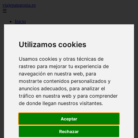
viajepatagonia.es
☰
Inicio
7 maravillas del mundo
america
arena
Utilizamos cookies
benidorm
c buenos aires
c cordoba
Usamos cookies y otras técnicas de
c entre rios
rastreo para mejorar tu experiencia de
c generalidades del pais
c mendoza
navegación en nuestra web, para
c neuquen
mostrarte contenidos personalizados y
c provincias
anuncios adecuados, para analizar el
c rio negro
c santa fe
tráfico en nuestra web y para comprender
c tierra de fuego
de donde llegan nuestros visitantes.
c tucuman
c zona austral
carmen
Aceptar
category
destinos
Rechazar
gijon
lanzarote