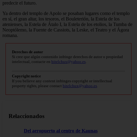
predecir el futuro.
Ya dentro del templo de Apolo se posaban lugares como el templo
en sí, el gran altar, los tesoros, el Bouleterión, la Estela de los
atenienses, la Estela de Átalo I, la Estela de los etolios, la Tumba de
Neoptólemo, la Fuente de Cassiots, la Leske, el Teatro y el Ágora
romana.
Derechos de autor
Si cree que algún contenido infringe derechos de autor o propiedad
intelectual, contacte en
bitelchux@yahoo.es
.
Copyright notice
If you believe any content infringes copyright or intellectual
property rights, please contact
bitelchux@yahoo.es
.
Relaccionados
Del aeropuerto al centro de Kaunas