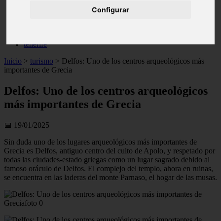
live
Configurar
monumentos
naturaleza
san
tenerife
Inicio
>
turismo
>
Delfos: Uno de los centros arqueológicos más
importantes de Grecia
Delfos: Uno de los centros arqueológicos
más importantes de Grecia
📅 19/01/2025
Sin duda uno de los lugares arqueológicos más importantes de
Grecia es Delfos, antiguo centro del culto de Apolo, y respetado por
todas las ciudades-estado griegas como un lugar sagrado debido al
famoso oráculo de Delfos. El complejo del templo, ahora en ruinas,
se encuentra en las laderas del monte Parnaso, el hogar de las musas.