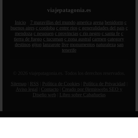
viajepatagonia.es
Inicio
7 maravillas del mundo
america
arena
benidorm
c
buenos aires
c cordoba
c entre rios
c generalidades del pais
c
mendoza
c neuquen
c provincias
c rio negro
c santa fe
c
tierra de fuego
c tucuman
c zona austral
carmen
category
destinos
gijon
lanzarote
live
monumentos
naturaleza
san
tenerife
© 2026 viajepatagonia.es. Todos los derechos reservados.
Sitemap
|
RSS
|
Política de Cookies
|
Política de Privacidad
|
Aviso legal
|
Contacto
|
Creado por 0lemiswebs SEO y
Diseño web
|
Libro sobre Cabañuelas