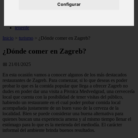
Configurar
live
monumentos
naturaleza
san
tenerife
Inicio
>
turismo
>
¿Dónde comer en Zagreb?
¿Dónde comer en Zagreb?
📅 21/01/2025
En esta ocasión vamos a conocer algunos de los más destacados
restaurantes de Zagreb. Para comenzar, si lo que deseas es poder
probar lo que es la comida popular que llega a ofrecer Zagreb no
dudes en poder dar una visita a Pivnica Medvedgrad, una cervecería
local que cuenta con la posibilidad de tener visitas del público,
habiendo un restaurante en el cual poder probar comida local
acompañada justamente de un buen vaso de la cerveza de la
localidad. Bien se puede considerar una buena alternativa para
quienes buscan una experiencia amena y al mismo tiempo llenar el
estómago para lo que es la merienda del mediodía. El carácter
informal del ambiente brinda buenos resultados.