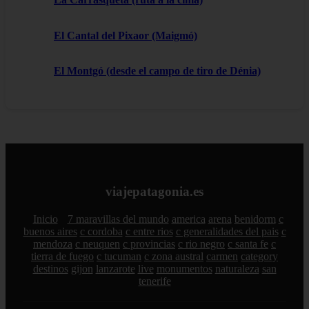
El Cantal del Pixaor (Maigmó)
El Montgó (desde el campo de tiro de Dénia)
viajepatagonia.es
Inicio
7 maravillas del mundo
america
arena
benidorm
c
buenos aires
c cordoba
c entre rios
c generalidades del pais
c
mendoza
c neuquen
c provincias
c rio negro
c santa fe
c
tierra de fuego
c tucuman
c zona austral
carmen
category
destinos
gijon
lanzarote
live
monumentos
naturaleza
san
tenerife