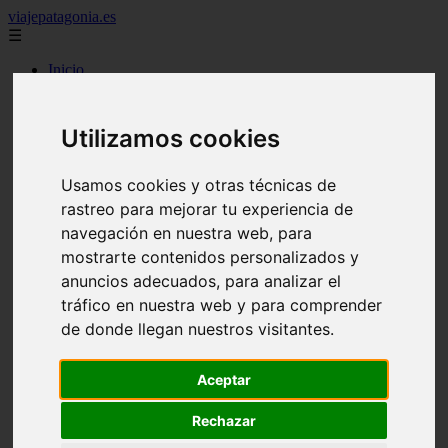
viajepatagonia.es
☰
Inicio
7 maravillas del mundo
america
arena
Utilizamos cookies
benidorm
c buenos aires
c cordoba
Usamos cookies y otras técnicas de
c entre rios
rastreo para mejorar tu experiencia de
c generalidades del pais
navegación en nuestra web, para
c mendoza
c neuquen
mostrarte contenidos personalizados y
c provincias
anuncios adecuados, para analizar el
c rio negro
tráfico en nuestra web y para comprender
c santa fe
c tierra de fuego
de donde llegan nuestros visitantes.
c tucuman
c zona austral
carmen
Aceptar
category
destinos
Rechazar
gijon
lanzarote