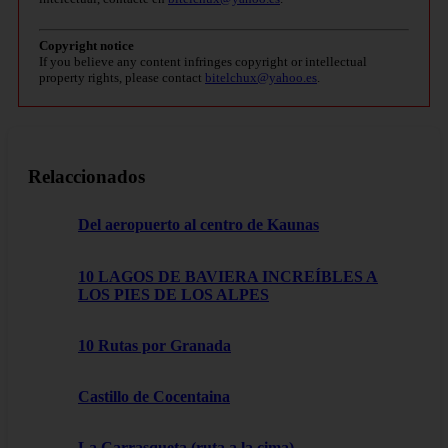
Copyright notice
If you believe any content infringes copyright or intellectual
property rights, please contact
bitelchux@yahoo.es
.
Relaccionados
Del aeropuerto al centro de Kaunas
10 LAGOS DE BAVIERA INCREÍBLES A
LOS PIES DE LOS ALPES
10 Rutas por Granada
Castillo de Cocentaina
La Carrasqueta (ruta a la cima)