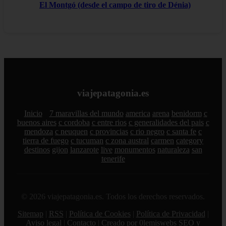
El Montgó (desde el campo de tiro de Dénia)
viajepatagonia.es
Inicio
7 maravillas del mundo
america
arena
benidorm
c
buenos aires
c cordoba
c entre rios
c generalidades del pais
c
mendoza
c neuquen
c provincias
c rio negro
c santa fe
c
tierra de fuego
c tucuman
c zona austral
carmen
category
destinos
gijon
lanzarote
live
monumentos
naturaleza
san
tenerife
© 2026 viajepatagonia.es. Todos los derechos reservados.
Sitemap
|
RSS
|
Política de Cookies
|
Política de Privacidad
|
Aviso legal
|
Contacto
|
Creado por 0lemiswebs SEO y