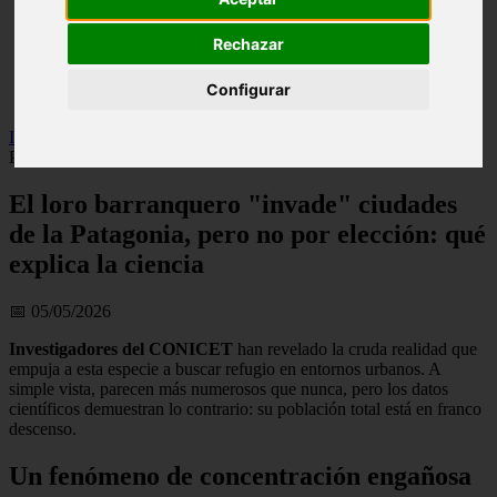
live
monumentos
Rechazar
naturaleza
san
Configurar
tenerife
Inicio
>
patagonia
>
El loro barranquero "invade" ciudades de la
Patagonia, pero no por elección: qué explica la ciencia
El loro barranquero "invade" ciudades
de la Patagonia, pero no por elección: qué
explica la ciencia
📅 05/05/2026
Investigadores del CONICET
han revelado la cruda realidad que
empuja a esta especie a buscar refugio en entornos urbanos. A
simple vista, parecen más numerosos que nunca, pero los datos
científicos demuestran lo contrario: su población total está en franco
descenso.
Un fenómeno de concentración engañosa