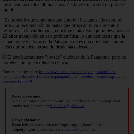
los incendios de los últimos años. Y advierten: no será un proceso
rápido.
"Es probable que tengamos que convivir bastantes años con los
loros. La recuperación de matas que ofrezcan buen alimento y
refugio va a llevar tiempo", concluye Gatto. Su equipo lleva más de
25 años
trabajando en esta problemática, lo que demuestra que la
situación de los loros en la Patagonia no es una novedad, sino una
crisis que se viene gestando desde hace décadas.
Contenido original en
https://www.lmneuquen.com/patagonia/el-loro-
barranquero-invade-ciudades-la-patagonia-pero-no-eleccion-que-explica-la-
ciencia-n1237379
Derechos de autor
Si cree que algún contenido infringe derechos de autor o propiedad
intelectual, contacte en
bitelchux@yahoo.es
.
Copyright notice
If you believe any content infringes copyright or intellectual
property rights, please contact
bitelchux@yahoo.es
.