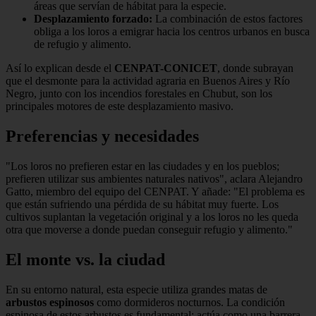
áreas que servían de hábitat para la especie.
Desplazamiento forzado:
La combinación de estos factores
obliga a los loros a emigrar hacia los centros urbanos en busca
de refugio y alimento.
Así lo explican desde el
CENPAT-CONICET
, donde subrayan
que el desmonte para la actividad agraria en Buenos Aires y Río
Negro, junto con los incendios forestales en Chubut, son los
principales motores de este desplazamiento masivo.
Preferencias y necesidades
"Los loros no prefieren estar en las ciudades y en los pueblos;
prefieren utilizar sus ambientes naturales nativos", aclara Alejandro
Gatto, miembro del equipo del CENPAT. Y añade: "El problema es
que están sufriendo una pérdida de su hábitat muy fuerte. Los
cultivos suplantan la vegetación original y a los loros no les queda
otra que moverse a donde puedan conseguir refugio y alimento."
El monte vs. la ciudad
En su entorno natural, esta especie utiliza grandes matas de
arbustos espinosos
como dormideros nocturnos. La condición
espinosa de estos arbustos es fundamental: actúa como una barrera