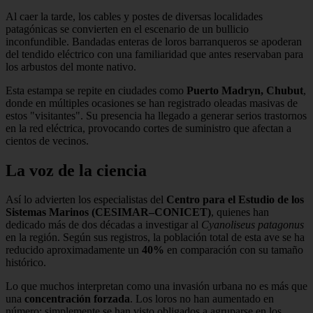
Al caer la tarde, los cables y postes de diversas localidades
patagónicas se convierten en el escenario de un bullicio
inconfundible. Bandadas enteras de loros barranqueros se apoderan
del tendido eléctrico con una familiaridad que antes reservaban para
los arbustos del monte nativo.
Esta estampa se repite en ciudades como
Puerto Madryn, Chubut
,
donde en múltiples ocasiones se han registrado oleadas masivas de
estos "visitantes". Su presencia ha llegado a generar serios trastornos
en la red eléctrica, provocando cortes de suministro que afectan a
cientos de vecinos.
La voz de la ciencia
Así lo advierten los especialistas del
Centro para el Estudio de los
Sistemas Marinos (CESIMAR–CONICET)
, quienes han
dedicado más de dos décadas a investigar al
Cyanoliseus patagonus
en la región. Según sus registros, la población total de esta ave se ha
reducido aproximadamente un
40%
en comparación con su tamaño
histórico.
Lo que muchos interpretan como una invasión urbana no es más que
una
concentración forzada
. Los loros no han aumentado en
número; simplemente se han visto obligados a agruparse en los