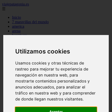
viajepatagonia.es
☰
Inicio
7 maravillas del mundo
america
arena
benidorm
c buenos aires
c cordoba
c entre rios
Utilizamos cookies
c generalidades del pais
c mendoza
c neuquen
Usamos cookies y otras técnicas de
c provincias
rastreo para mejorar tu experiencia de
c rio negro
navegación en nuestra web, para
c santa fe
c tierra de fuego
mostrarte contenidos personalizados y
c tucuman
anuncios adecuados, para analizar el
c zona austral
tráfico en nuestra web y para comprender
carmen
category
de donde llegan nuestros visitantes.
destinos
gijon
Aceptar
lanzarote